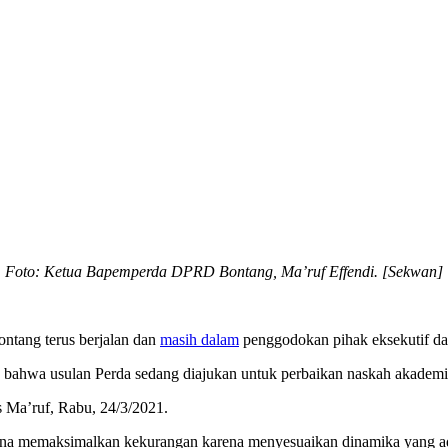
Foto:
Ketua
Bapemperda DPRD Bontang, Ma’ruf Effendi
. [Sekwan]
ntang terus berjalan dan
masih dalam
penggodokan pihak eksekutif d
hwa usulan Perda sedang diajukan untuk perbaikan naskah akademi
as Ma’ruf, Rabu, 24/3/2021.
guna memaksimalkan kekurangan karena menyesuaikan dinamika yang a