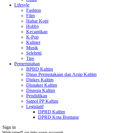
Lifesyle
Fashion
Film
Habar Kopi
Hobby
Kecantikan
K-Pop
Kuliner
Musik
Selebriti
Tips
Pemerintahan
BPBD Kaltim
Dinas Perpustakaan dan Arsip Kaltim
Dinkes Kaltim
Disnaker Kaltim
Dispora Kaltim
Pendidikan
Satpol PP Kaltim
Legislatif
DPRD Kaltim
DPRD Kota Bontang
Sign in
Welcome!
Log into your account