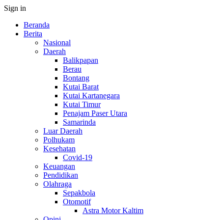
Sign in
Beranda
Berita
Nasional
Daerah
Balikpapan
Berau
Bontang
Kutai Barat
Kutai Kartanegara
Kutai Timur
Penajam Paser Utara
Samarinda
Luar Daerah
Polhukam
Kesehatan
Covid-19
Keuangan
Pendidikan
Olahraga
Sepakbola
Otomotif
Astra Motor Kaltim
Opini