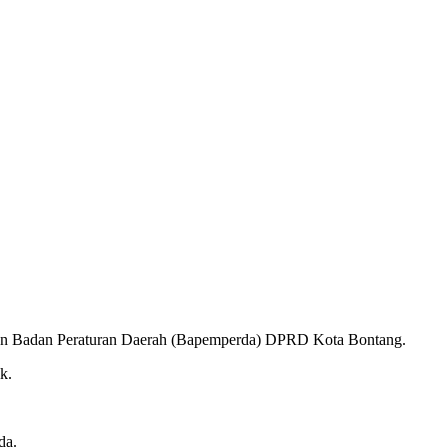
an Badan Peraturan Daerah (Bapemperda) DPRD Kota Bontang.
k.
da.