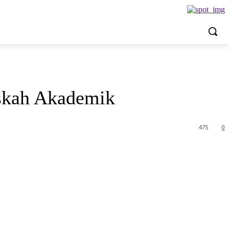
skah Akademik
475
0