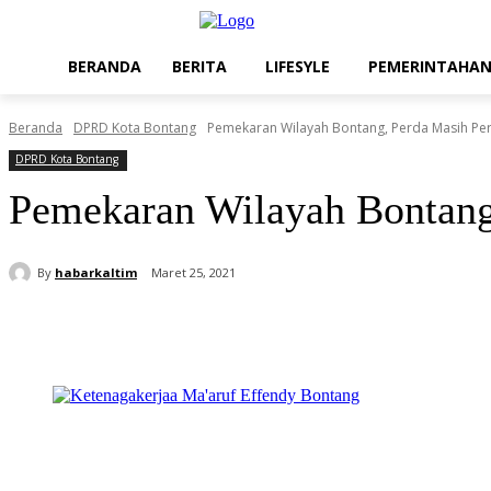
BERANDA
BERITA
LIFESYLE
PEMERINTAHA
Beranda
DPRD Kota Bontang
Pemekaran Wilayah Bontang, Perda Masih Pe
DPRD Kota Bontang
Pemekaran Wilayah Bontang
By
habarkaltim
Maret 25, 2021
Share