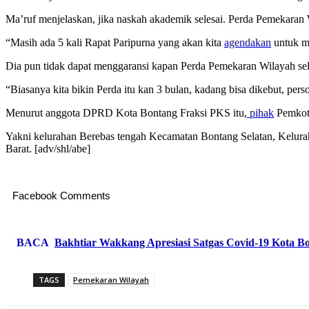
Ma’ruf menjelaskan, jika naskah akademik selesai. Perda Pemekaran W
“Masih ada 5 kali Rapat Paripurna yang akan kita
agendakan
untuk m
Dia pun tidak dapat menggaransi kapan Perda Pemekaran Wilayah seles
“Biasanya kita bikin Perda itu kan 3 bulan, kadang bisa dikebut, pers
Menurut anggota DPRD Kota Bontang Fraksi PKS itu,
pihak
Pemkot 
Yakni kelurahan Berebas tengah Kecamatan Bontang Selatan, Kelu
Barat. [adv/shl/abe]
Facebook Comments
BACA
Bakhtiar Wakkang Apresiasi Satgas Covid-19 Kota B
TAGS
Pemekaran Wilayah