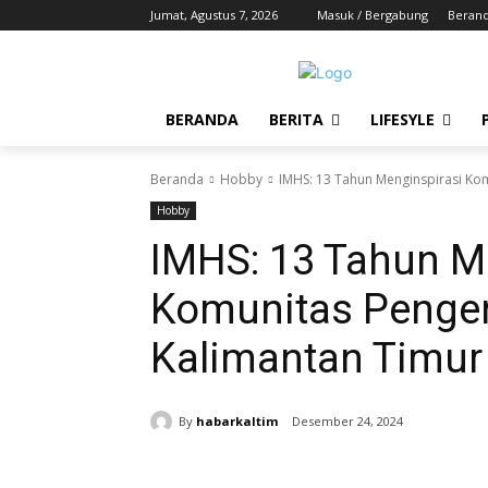
Jumat, Agustus 7, 2026
Masuk / Bergabung
Beran
BERANDA
BERITA
LIFESYLE
Beranda
Hobby
IMHS: 13 Tahun Menginspirasi Ko
Hobby
IMHS: 13 Tahun M
Komunitas Penge
Kalimantan Timur
By
habarkaltim
Desember 24, 2024
Share