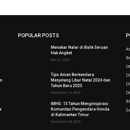
POPULAR POSTS
P
n
Menakar Nalar di Balik Seruan
As
Hak Angket
Be
Mei 22, 2026
O
D
Tips Aman Berkendara
an
Menjelang Libur Natal 2024 dan
D
Tahun Baru 2025
Di
Desember 25, 2024
B
i
IMHS: 13 Tahun Menginspirasi
a
Komunitas Pengendara Honda
S
di Kalimantan Timur
Desember 24, 2024