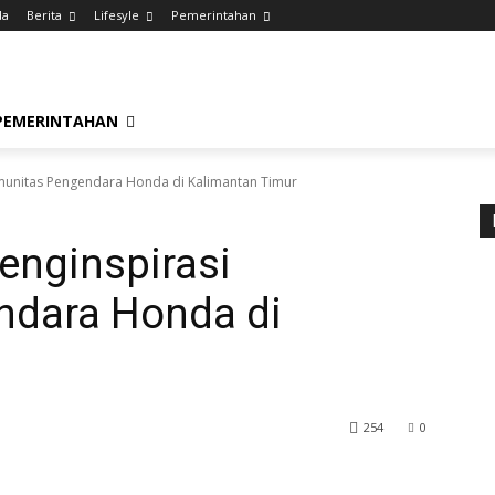
da
Berita
Lifesyle
Pemerintahan
PEMERINTAHAN
munitas Pengendara Honda di Kalimantan Timur
enginspirasi
ndara Honda di
254
0