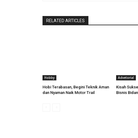
RELATED ARTICLES
Hobby
Advetorial
Hobi Terabasan, Begini Teknik Aman
Kisah Suks
dan Nyaman Naik Motor Trail
Bisnis Bida