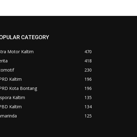
OPULAR CATEGORY
tra Motor Kaltim
470
rita
418
tomotif
230
PRD Kaltim
196
PRD Kota Bontang
196
spora Kaltim
135
PBD Kaltim
134
amarinda
125