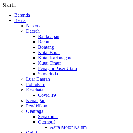
Sign in
Beranda
Berita
Nasional
Daerah
Balikpapan
Berau
Bontang
Kutai Barat
Kutai Kartanegara
Kutai Timur
Penajam Paser Utara
Samarinda
Luar Daerah
Polhukam
Kesehatan
Covid-19
Keuangan
Pendidikan
Olahraga
Sepakbola
Otomotif
Astra Motor Kaltim
Opini