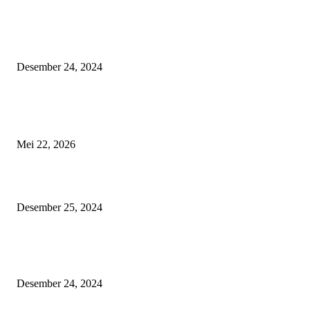
IMHS: 13 Tahun Menginspirasi Komunitas Pengendara Honda di Kaliman
Timur
Desember 24, 2024
POPULAR POSTS
Menakar Nalar di Balik Seruan Hak Angket
Mei 22, 2026
Tips Aman Berkendara Menjelang Libur Natal 2024 dan Tahun Baru 2025
Desember 25, 2024
IMHS: 13 Tahun Menginspirasi Komunitas Pengendara Honda di Kaliman
Timur
Desember 24, 2024
POPULAR CATEGORY