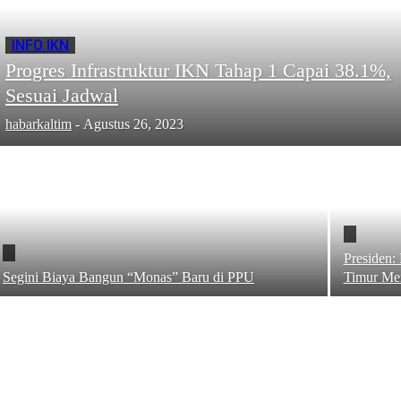
INFO IKN
Progres Infrastruktur IKN Tahap 1 Capai 38.1%,
Sesuai Jadwal
habarkaltim
-
Agustus 26, 2023
Presiden:
Segini Biaya Bangun “Monas” Baru di PPU
Timur Me