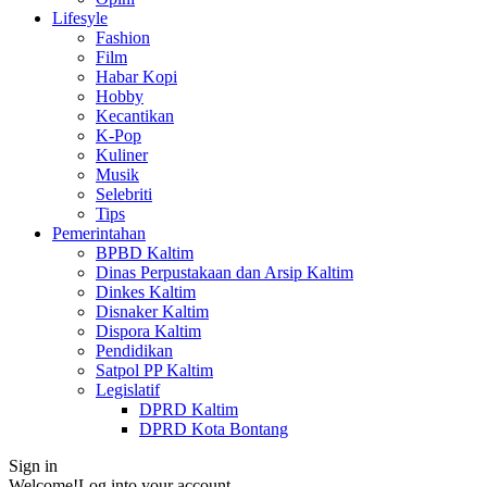
Lifesyle
Fashion
Film
Habar Kopi
Hobby
Kecantikan
K-Pop
Kuliner
Musik
Selebriti
Tips
Pemerintahan
BPBD Kaltim
Dinas Perpustakaan dan Arsip Kaltim
Dinkes Kaltim
Disnaker Kaltim
Dispora Kaltim
Pendidikan
Satpol PP Kaltim
Legislatif
DPRD Kaltim
DPRD Kota Bontang
Sign in
Welcome!
Log into your account