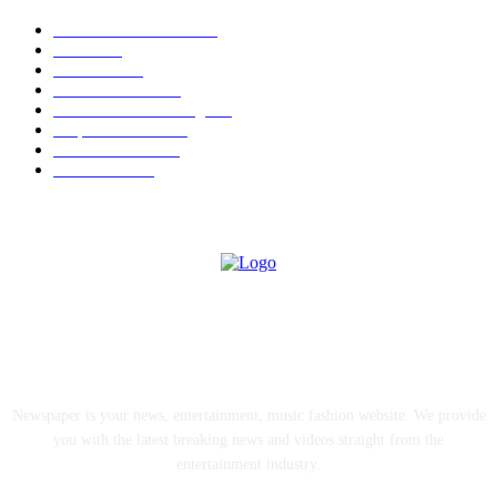
Astra Motor Kaltim
470
Berita
418
Otomotif
230
DPRD Kaltim
196
DPRD Kota Bontang
196
Dispora Kaltim
135
BPBD Kaltim
134
Samarinda
125
ABOUT US
Newspaper is your news, entertainment, music fashion website. We provide
you with the latest breaking news and videos straight from the
entertainment industry.