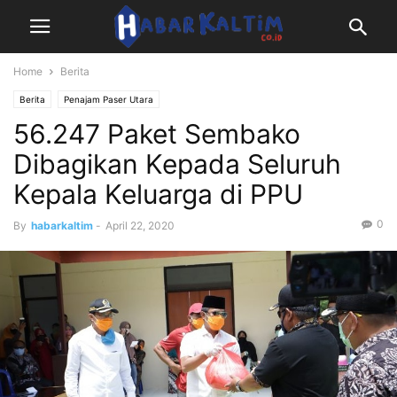
Home
Berita
Berita
Penajam Paser Utara
56.247 Paket Sembako
Dibagikan Kepada Seluruh
Kepala Keluarga di PPU
0
By
habarkaltim
-
April 22, 2020