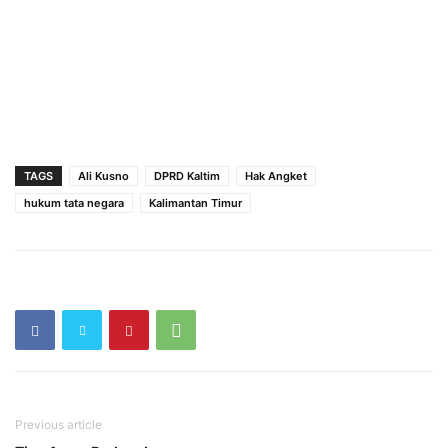
TAGS
Ali Kusno
DPRD Kaltim
Hak Angket
hukum tata negara
Kalimantan Timur
Previous article