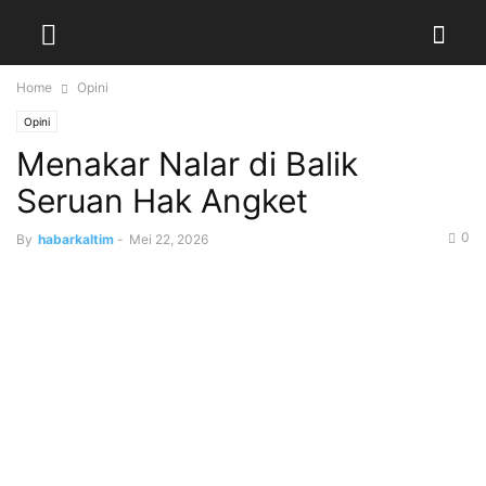
Home
Opini
Opini
Menakar Nalar di Balik
Seruan Hak Angket
0
By
habarkaltim
-
Mei 22, 2026