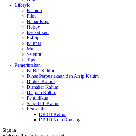
Lifesyle
Fashion
Film
Habar Kopi
Hobby
Kecantikan
K-Pop
Kuliner
Musik
Selebriti
Tips
Pemerintahan
BPBD Kaltim
Dinas Perpustakaan dan Arsip Kaltim
Dinkes Kaltim
Disnaker Kaltim
Dispora Kaltim
Pendidikan
Satpol PP Kaltim
Legislatif
DPRD Kaltim
DPRD Kota Bontang
Sign in
Welcome!
Log into your account