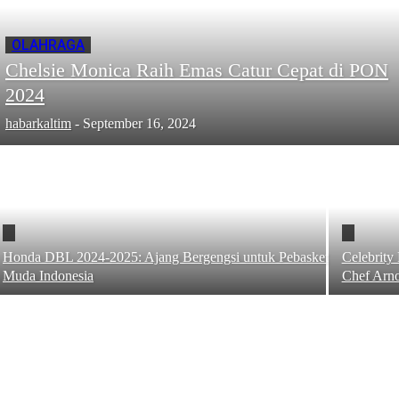
OLAHRAGA
Chelsie Monica Raih Emas Catur Cepat di PON
2024
habarkaltim
-
September 16, 2024
Honda DBL 2024-2025: Ajang Bergengsi untuk Pebasket
Celebrit
Muda Indonesia
Chef Arn