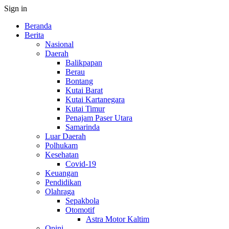
Sign in
Beranda
Berita
Nasional
Daerah
Balikpapan
Berau
Bontang
Kutai Barat
Kutai Kartanegara
Kutai Timur
Penajam Paser Utara
Samarinda
Luar Daerah
Polhukam
Kesehatan
Covid-19
Keuangan
Pendidikan
Olahraga
Sepakbola
Otomotif
Astra Motor Kaltim
Opini