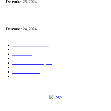
Desember 25, 2024
IMHS: 13 Tahun Menginspirasi Komunitas Pengendara Honda di Kaliman
Timur
Desember 24, 2024
POPULAR CATEGORY
Astra Motor Kaltim
470
Berita
418
Otomotif
230
DPRD Kaltim
196
DPRD Kota Bontang
196
Dispora Kaltim
135
BPBD Kaltim
134
Samarinda
125