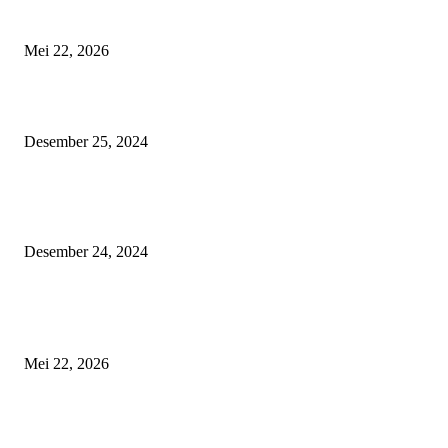
Menakar Nalar di Balik Seruan Hak Angket
Mei 22, 2026
Tips Aman Berkendara Menjelang Libur Natal 2024 dan Tahun Baru 2025
Desember 25, 2024
IMHS: 13 Tahun Menginspirasi Komunitas Pengendara Honda di Kaliman
Timur
Desember 24, 2024
POPULAR POSTS
Menakar Nalar di Balik Seruan Hak Angket
Mei 22, 2026
Tips Aman Berkendara Menjelang Libur Natal 2024 dan Tahun Baru 2025