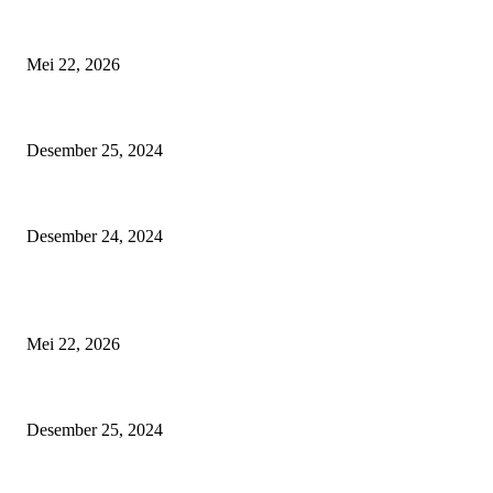
Menakar Nalar di Balik Seruan Hak Angket
Mei 22, 2026
Tips Aman Berkendara Menjelang Libur Natal 2024 dan Tahun Baru 2025
Desember 25, 2024
IMHS: 13 Tahun Menginspirasi Komunitas Pengendara Honda di Kaliman
Desember 24, 2024
POPULAR POSTS
Menakar Nalar di Balik Seruan Hak Angket
Mei 22, 2026
Tips Aman Berkendara Menjelang Libur Natal 2024 dan Tahun Baru 2025
Desember 25, 2024
IMHS: 13 Tahun Menginspirasi Komunitas Pengendara Honda di Kaliman