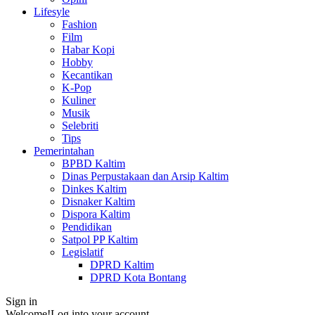
Lifesyle
Fashion
Film
Habar Kopi
Hobby
Kecantikan
K-Pop
Kuliner
Musik
Selebriti
Tips
Pemerintahan
BPBD Kaltim
Dinas Perpustakaan dan Arsip Kaltim
Dinkes Kaltim
Disnaker Kaltim
Dispora Kaltim
Pendidikan
Satpol PP Kaltim
Legislatif
DPRD Kaltim
DPRD Kota Bontang
Sign in
Welcome!
Log into your account