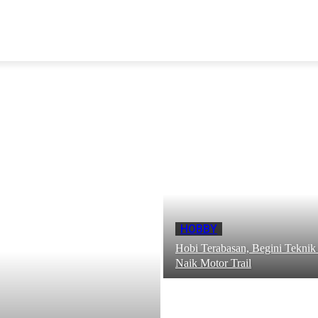
N
HOBBY
Hobi Terabasan, Begini Tekn
Naik Motor Trail