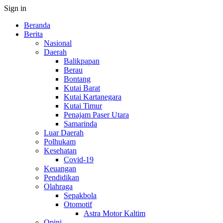
Sign in
Beranda
Berita
Nasional
Daerah
Balikpapan
Berau
Bontang
Kutai Barat
Kutai Kartanegara
Kutai Timur
Penajam Paser Utara
Samarinda
Luar Daerah
Polhukam
Kesehatan
Covid-19
Keuangan
Pendidikan
Olahraga
Sepakbola
Otomotif
Astra Motor Kaltim
Opini