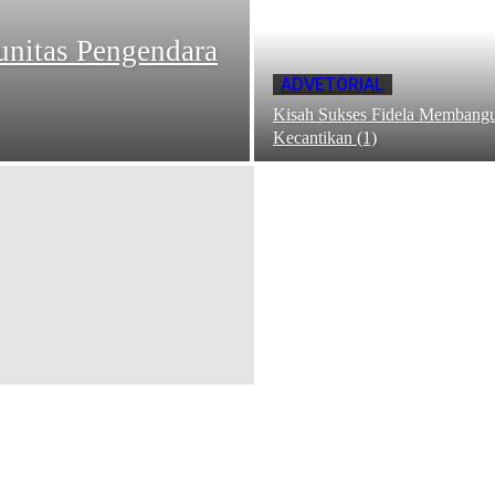
nitas Pengendara
ADVETORIAL
Kisah Sukses Fidela Membangu
Kecantikan (1)