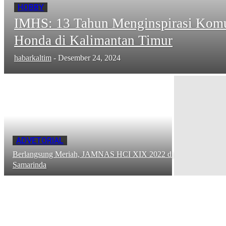
HOBBY
IMHS: 13 Tahun Menginspirasi Komu
Honda di Kalimantan Timur
habarkaltim
-
Desember 24, 2024
ADVETORIAL
Berlangsung Meriah, JAMNAS HCI XIX 2022 di
Samarinda