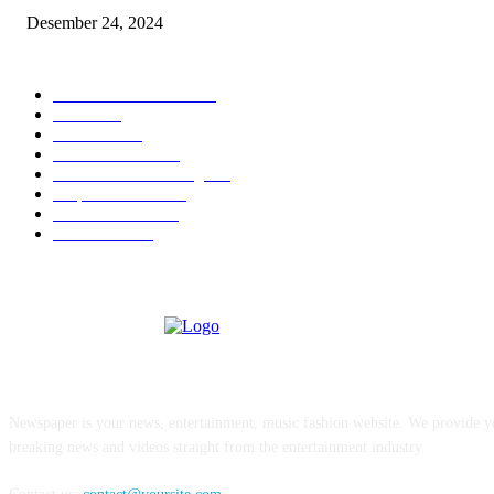
Desember 24, 2024
POPULAR CATEGORY
Astra Motor Kaltim
470
Berita
418
Otomotif
230
DPRD Kaltim
196
DPRD Kota Bontang
196
Dispora Kaltim
135
BPBD Kaltim
134
Samarinda
125
ABOUT US
Newspaper is your news, entertainment, music fashion website. We provide yo
breaking news and videos straight from the entertainment industry.