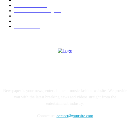
Otomotif
230
DPRD Kaltim
196
DPRD Kota Bontang
196
Dispora Kaltim
135
BPBD Kaltim
134
Samarinda
125
ABOUT US
Newspaper is your news, entertainment, music fashion website. We provide
you with the latest breaking news and videos straight from the
entertainment industry.
Contact us:
contact@yoursite.com