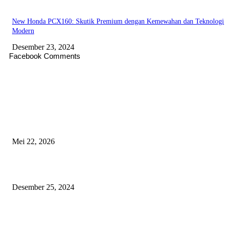
New Honda PCX160: Skutik Premium dengan Kemewahan dan Teknologi
Modern
Desember 23, 2024
Facebook Comments
EDITOR PICKS
Menakar Nalar di Balik Seruan Hak Angket
Mei 22, 2026
Tips Aman Berkendara Menjelang Libur Natal 2024 dan Tahun Baru 2025
Desember 25, 2024
IMHS: 13 Tahun Menginspirasi Komunitas Pengendara Honda di Kaliman