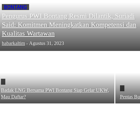
BONTANG
Pengurus PWI Bontang Resmi Dilantik, Suriadi
Said: Komitmen Meningkatkan Kompetensi dan
Kualitas Wartawan
habarkaltim
-
Agustus 31, 2023
Badak LNG Bersama PWI Bontang Siap Gelar UKW,
Mau Daftar?
Pentas B