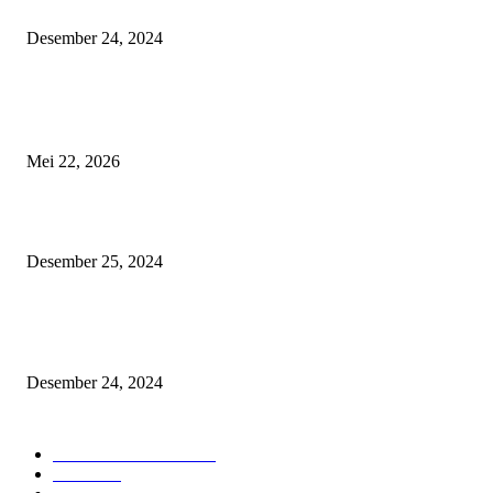
Timur
Desember 24, 2024
POPULAR POSTS
Menakar Nalar di Balik Seruan Hak Angket
Mei 22, 2026
Tips Aman Berkendara Menjelang Libur Natal 2024 dan Tahun Baru 2025
Desember 25, 2024
IMHS: 13 Tahun Menginspirasi Komunitas Pengendara Honda di Kaliman
Timur
Desember 24, 2024
POPULAR CATEGORY
Astra Motor Kaltim
470
Berita
418