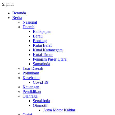
Sign in
Beranda
Berita
Nasional
Daerah
Balikpapan
Berau
Bontang
Kutai Barat
Kutai Kartanegara
Kutai Timur
Penajam Paser Utara
Samarinda
Luar Daerah
Polhukam
Kesehatan
Covid-19
Keuangan
Pendidikan
Olahraga
Sepakbola
Otomotif
Astra Motor Kaltim
Opini