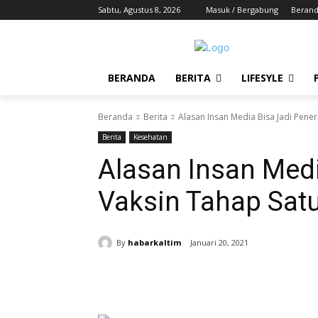
Sabtu, Agustus 8, 2026
Masuk / Bergabung
Beran
BERANDA
BERITA
LIFESYLE
Beranda
Berita
Alasan Insan Media Bisa Jadi Pene
Berita
Kesehatan
Alasan Insan Med
Vaksin Tahap Sat
By
habarkaltim
Januari 20, 2021
Share