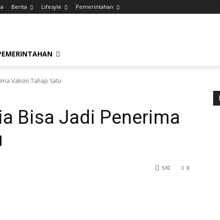
da
Berita
Lifesyle
Pemerintahan
PEMERINTAHAN
rima Vaksin Tahap Satu
ia Bisa Jadi Penerima
u
510
0