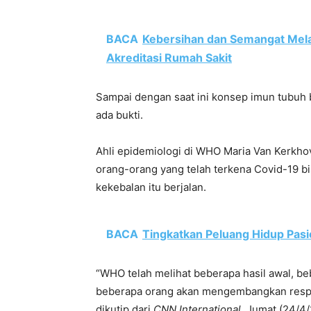
BACA
Kebersihan dan Semangat Melaya
Akreditasi Rumah Sakit
Sampai dengan saat ini konsep imun tubuh
ada bukti.
Ahli epidemiologi di WHO Maria Van Kerkh
orang-orang yang telah terkena Covid-19 bi
kekebalan itu berjalan.
BACA
Tingkatkan Peluang Hidup Pa
“WHO telah melihat beberapa hasil awal, beb
beberapa orang akan mengembangkan respon
dikutip dari
CNN International
, Jumat (24/4/