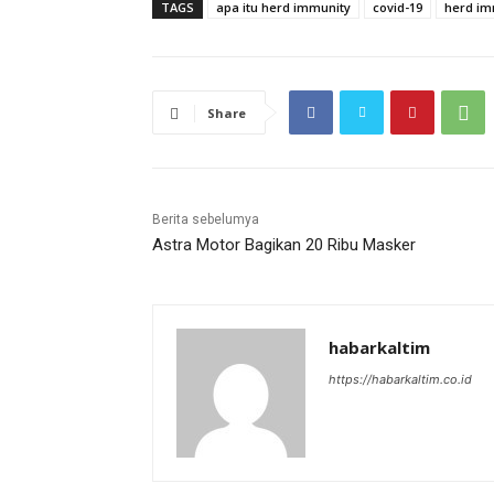
TAGS
apa itu herd immunity
covid-19
herd im
Share
Berita sebelumya
Astra Motor Bagikan 20 Ribu Masker
habarkaltim
https://habarkaltim.co.id