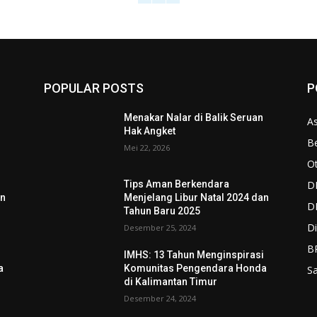
POPULAR POSTS
P
n
Menakar Nalar di Balik Seruan
As
Hak Angket
Be
Mei 22, 2026
O
D
Tips Aman Berkendara
an
Menjelang Libur Natal 2024 dan
D
Tahun Baru 2025
Di
Desember 25, 2024
B
i
IMHS: 13 Tahun Menginspirasi
a
Komunitas Pengendara Honda
S
di Kalimantan Timur
Desember 24, 2024