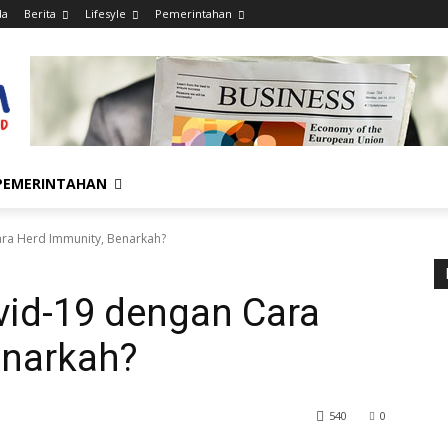
da
Berita
Lifesyle
Pemerintahan
PEMERINTAHAN
ra Herd Immunity, Benarkah?
id-19 dengan Cara
enarkah?
540
0