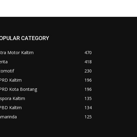
OPULAR CATEGORY
tra Motor Kaltim
470
rita
418
tomotif
230
PRD Kaltim
196
PRD Kota Bontang
196
spora Kaltim
135
PBD Kaltim
134
amarinda
125