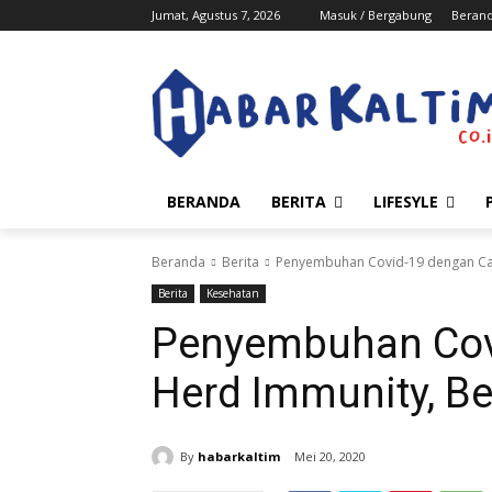
Jumat, Agustus 7, 2026
Masuk / Bergabung
Beran
BERANDA
BERITA
LIFESYLE
Beranda
Berita
Penyembuhan Covid-19 dengan Ca
Berita
Kesehatan
Penyembuhan Cov
Herd Immunity, B
By
habarkaltim
Mei 20, 2020