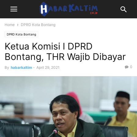
Home
DPRD Kota Bontang
DPRD Kota Bontang
Ketua Komisi I DPRD
Bontang, THR Wajib Dibayar
0
By
habarkaltim
-
April 29, 2021