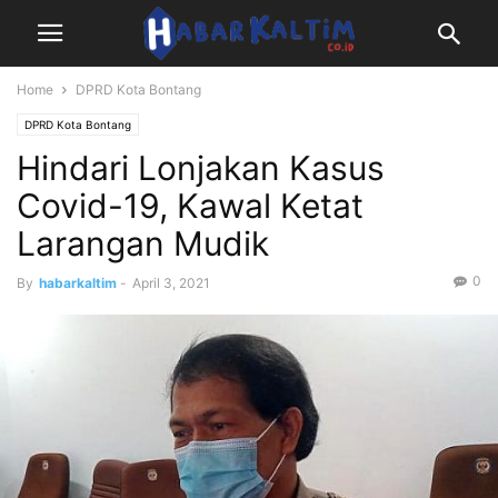
Home
DPRD Kota Bontang
DPRD Kota Bontang
Hindari Lonjakan Kasus
Covid-19, Kawal Ketat
Larangan Mudik
0
By
habarkaltim
-
April 3, 2021