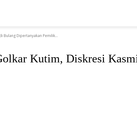
N
di Bulang Dipertanyakan Pemilik...
olkar Kutim, Diskresi Kasm