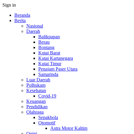
Sign in
Beranda
Berita
Nasional
Daerah
Balikpapan
Berau
Bontang
Kutai Barat
Kutai Kartanegara
Kutai Timur
Penajam Paser Utara
Samarinda
Luar Daerah
Polhukam
Kesehatan
Covid-19
Keuangan
Pendidikan
Olahraga
Sepakbola
Otomotif
Astra Motor Kaltim
Opini