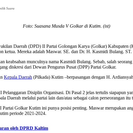
ilik Suara
Foto: Suasana Musda V Golkar di Kutim. (ist)
an Daerah (DPD) II Partai Golongan Karya (Golkar) Kabupaten (Kuta
lon ketua. Mereka adalah Maswar. SE. dan Dr. H. Kasmidi Bulang. ST
an keabsahan munculnya nama Kasmidi Bulang. Sebab, salah seorang p
g diskresi dari Dewan Pengurus Pusat (DPP) Partai Golkar.
an
Kepala Daerah
(Pilkada) Kutim –berpasangan dengan H. Ardiansyah S
I Pelanggaran Disiplin Organisasi. Di Pasal 2 jelas tertulis siapapun 
a Daerah melalui partai lain dan/atau sebagai calon perseorangan itu 
 II Partai Golkar Kutim ini punya posisi penting. Maswar merupaka
Kutim periode 2021-2024.
laran oleh DPRD Kaltim