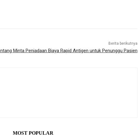
Berita berikutnya
ontang Minta Peniadaan Biaya Rapid Antigen untuk Penunggu Pasien
MOST POPULAR