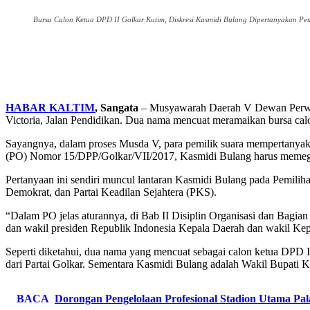
Bursa Calon Ketua DPD II Golkar Kutim, Diskresi Kasmidi Bulang Dipertanyakan Pem
HABAR KALTIM
, Sangata
– Musyawarah Daerah V Dewan Perwakil
Victoria, Jalan Pendidikan. Dua nama mencuat meramaikan bursa ca
Sayangnya, dalam proses Musda V, para pemilik suara mempertanyak
(PO) Nomor 15/DPP/Golkar/VII/2017, Kasmidi Bulang harus memegan
Pertanyaan ini sendiri muncul lantaran Kasmidi Bulang pada Pemilih
Demokrat, dan Partai Keadilan Sejahtera (PKS).
“Dalam PO jelas aturannya, di Bab II Disiplin Organisasi dan Bagian 
dan wakil presiden Republik Indonesia Kepala Daerah dan wakil Kepal
Seperti diketahui, dua nama yang mencuat sebagai calon ketua DPD
dari Partai Golkar. Sementara Kasmidi Bulang adalah Wakil Bupati 
BACA
Dorongan Pengelolaan Profesional Stadion Utama Pa