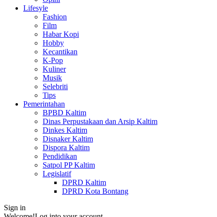
Lifesyle
Fashion
Film
Habar Kopi
Hobby
Kecantikan
K-Pop
Kuliner
Musik
Selebriti
Tips
Pemerintahan
BPBD Kaltim
Dinas Perpustakaan dan Arsip Kaltim
Dinkes Kaltim
Disnaker Kaltim
Dispora Kaltim
Pendidikan
Satpol PP Kaltim
Legislatif
DPRD Kaltim
DPRD Kota Bontang
Sign in
Welcome!
Log into your account