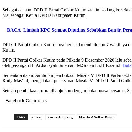
Sebagai catatan, DPD II Partai Golkar Kutim saat ini sedang berada
Msi sebagai Ketua DPRD Kabupaten Kutim.
BACA
Limbah KPC Sempat Dituding Sebabkan Banjir, Peran
DPD II Partai Golkar Kutim juga berhasil mendudukan 7 wakilnya di
Kutim.
DPD II Partai Golkar Kutim pada Pilkada 9 Desember 2020 lalu se
oleh pasangan H. Ardiansyah Suleman. M.Si dan Dr.H.Kasmidi
Bul
Sementara dalam sambutan pembukaan Musda V DPD II Partai Golka
Rudy Mas’ud, mengatakan pelaksanan Musda V DPD II Partai Golka
Setelah pembukaan acara dilanjutkan dengan buka puasa bersama. Sa
Facebook Comments
TAGS
Golkar
Kasmidi Bulang
Musda V Golkar Kutim