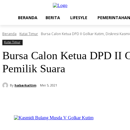
BERANDA
BERITA
LIFESYLE
PEMERINTAHA
Beranda
Kutai Timur
Bursa Calon Ketua DPD II Golkar Kutim, Diskresi Kasmi
Kutai Timur
Bursa Calon Ketua DPD II G
Pemilik Suara
By
habarkaltim
Mei 5, 2021
Share