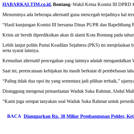
HABARKALTIM.co.id
, Bontang
–Wakil Ketua Komisi III DPRD Ko
Menurutnya ada beberapa alternatif guna mencegah terjadinya hal ter
“Hasil kunjungan Komisi III bersama Dinas PUPR dan Bapelitbang Prov
Krisis air bersih diprediksikan akan di alami Kota Bontang pada tah
Lebih lanjut politis Partai Keadilan Sejahtera (PKS) ini menjelaskan
serta syarat lainnya.
Kemudian alternatif pencegahan yang lainnya adalah mengandalkan
Saat ini, perencanaan kebijakan itu masih berkutat di pembebasan la
“Paling tidak dua opsi itu yang sementara jadi pilihan terbaik,” ujarny
Disinggung mengenai pemanfaatan Waduk Suka Rahmat, Abdul Malik m
“Kami juga sempat tanyakan soal Waduk Suka Rahmat untuk persediaa
BACA
Dianggarkan Rp. 38 Miliar Pembangunan Polder, Ke