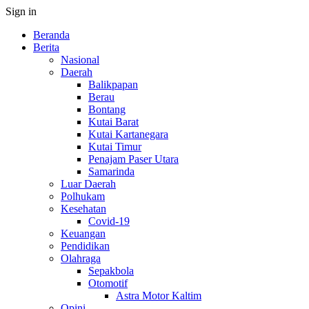
Sign in
Beranda
Berita
Nasional
Daerah
Balikpapan
Berau
Bontang
Kutai Barat
Kutai Kartanegara
Kutai Timur
Penajam Paser Utara
Samarinda
Luar Daerah
Polhukam
Kesehatan
Covid-19
Keuangan
Pendidikan
Olahraga
Sepakbola
Otomotif
Astra Motor Kaltim
Opini