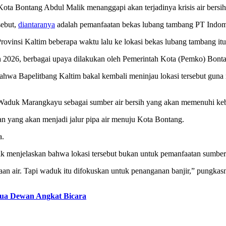
ta Bontang Abdul Malik menanggapi akan terjadinya krisis air bersih
sebut,
diantaranya
adalah pemanfaatan bekas lubang tambang PT Indomi
insi Kaltim beberapa waktu lalu ke lokasi bekas lubang tambang itu b
un 2026, berbagai upaya dilakukan oleh Pemerintah Kota (Pemko) Bontan
 bahwa Bapelitbang Kaltim bakal kembali meninjau lokasi tersebut guna 
 Waduk Marangkayu sebagai sumber air bersih yang akan memenuhi ke
han yang akan menjadi jalur pipa air menuju Kota Bontang.
a.
enjelaskan bahwa lokasi tersebut bukan untuk pemanfaatan sumber c
n air. Tapi waduk itu difokuskan untuk penanganan banjir,” pungkasn
tua Dewan Angkat Bicara