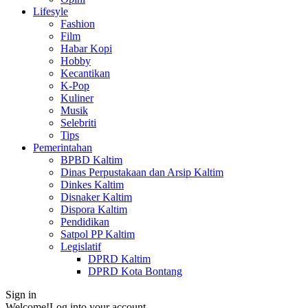
Lifesyle
Fashion
Film
Habar Kopi
Hobby
Kecantikan
K-Pop
Kuliner
Musik
Selebriti
Tips
Pemerintahan
BPBD Kaltim
Dinas Perpustakaan dan Arsip Kaltim
Dinkes Kaltim
Disnaker Kaltim
Dispora Kaltim
Pendidikan
Satpol PP Kaltim
Legislatif
DPRD Kaltim
DPRD Kota Bontang
Sign in
Welcome!
Log into your account