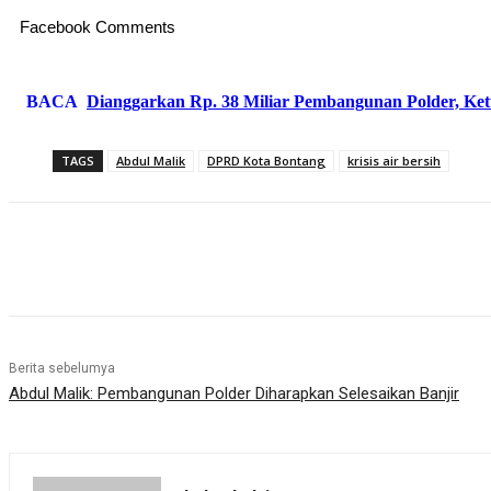
Facebook Comments
BACA
Dianggarkan Rp. 38 Miliar Pembangunan Polder, Ke
TAGS
Abdul Malik
DPRD Kota Bontang
krisis air bersih
Share
Berita sebelumya
Abdul Malik: Pembangunan Polder Diharapkan Selesaikan Banjir