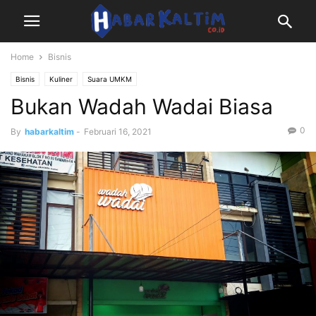
Home
Bisnis
Bisnis
Kuliner
Suara UMKM
Bukan Wadah Wadai Biasa
0
By
habarkaltim
-
Februari 16, 2021