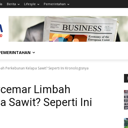
da
Berita
Lifesyle
Pemerintahan
PEMERINTAHAN
ah Perkebunan Kelapa Sawit? Seperti Ini Kronologisnya
rcemar Limbah
 Sawit? Seperti Ini