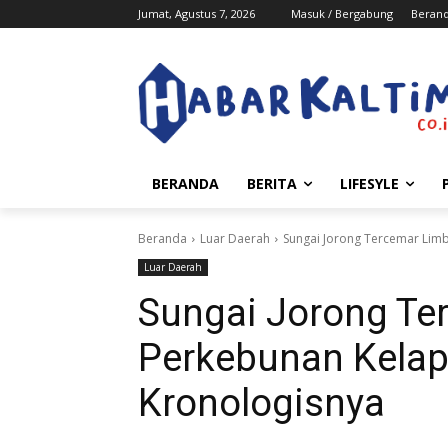
Jumat, Agustus 7, 2026
Masuk / Bergabung
Beran
BERANDA
BERITA
LIFESYLE
Beranda
Luar Daerah
Sungai Jorong Tercemar Limb
Luar Daerah
Sungai Jorong Te
Perkebunan Kelapa
Kronologisnya