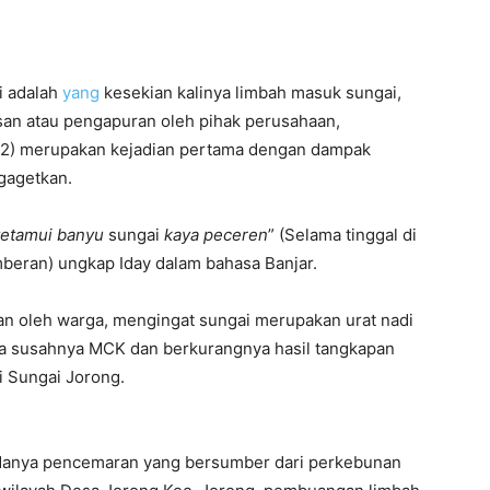
i adalah
yang
kesekian kalinya limbah masuk sungai,
san atau pengapuran oleh pihak perusahaan,
/02) merupakan kejadian pertama dengan dampak
gagetkan.
tetamui banyu
sungai
kaya peceren
” (Selama tinggal di
omberan) ungkap Iday dalam bahasa Banjar.
n oleh warga, mengingat sungai merupakan urat nadi
a susahnya MCK dan berkurangnya hasil tangkapan
i Sungai Jorong.
adanya pencemaran yang bersumber dari perkebunan