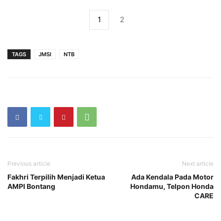
1
2
TAGS
JMSI
NTB
Previous article
Next article
Fakhri Terpilih Menjadi Ketua
Ada Kendala Pada Motor
AMPI Bontang
Hondamu, Telpon Honda
CARE