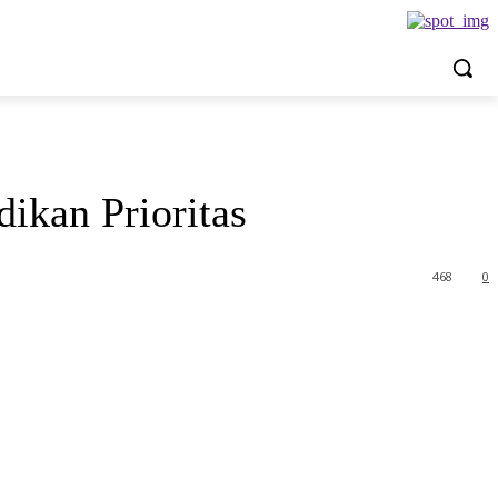
ikan Prioritas
468
0