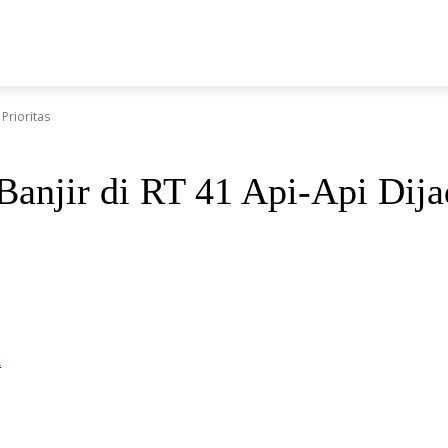
N
Prioritas
anjir di RT 41 Api-Api Dijad