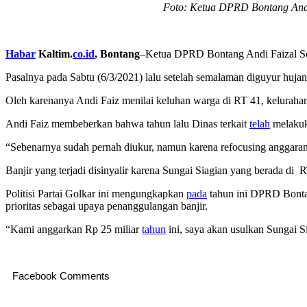
Foto: Ketua DPRD Bontang Andi 
Habar
Kaltim.
co.id
, Bontang
–Ketua DPRD Bontang Andi Faizal 
Pasalnya pada Sabtu (6/3/2021) lalu setelah semalaman diguyur hujan,
Oleh karenanya Andi Faiz menilai keluhan warga di RT 41, kelurahan 
Andi Faiz membeberkan bahwa tahun lalu Dinas terkait
telah
melakuka
“Sebenarnya sudah pernah diukur, namun karena refocusing anggaran 
Banjir yang terjadi disinyalir karena Sungai Siagian yang berada di 
Politisi Partai Golkar ini mengungkapkan
pada
tahun ini DPRD Bontan
prioritas sebagai upaya penanggulangan banjir.
“Kami anggarkan Rp 25 miliar
tahun
ini, saya akan usulkan Sungai Sia
Facebook Comments