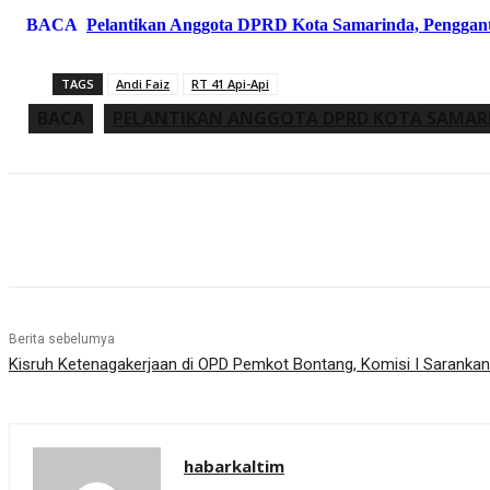
BACA
Pelantikan Anggota DPRD Kota Samarinda, Penggan
TAGS
Andi Faiz
RT 41 Api-Api
BACA
PELANTIKAN ANGGOTA DPRD KOTA SAMAR
Share
Berita sebelumya
Kisruh Ketenagakerjaan di OPD Pemkot Bontang, Komisi I Sarankan
habarkaltim