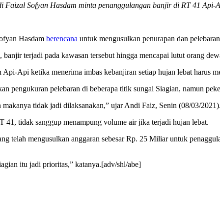
Faizal Sofyan Hasdam minta penanggulangan banjir di RT 41 Api-Api 
Sofyan Hasdam
berencana
untuk mengusulkan penurapan dan pelebaran S
 banjir terjadi pada kawasan tersebut hingga mencapai lutut orang dew
Api-Api ketika menerima imbas kebanjiran setiap hujan lebat harus me
n pengukuran pelebaran di beberapa titik sungai Siagian, namun peke
makanya tidak jadi dilaksanakan,” ujar Andi Faiz, Senin (08/03/2021)
RT 41, tidak sanggup menampung volume air jika terjadi hujan lebat.
g telah mengusulkan anggaran sebesar Rp. 25 Miliar untuk penaggulan
gian itu jadi prioritas,” katanya.[adv/shl/abe]