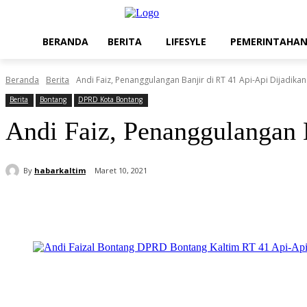
BERANDA
BERITA
LIFESYLE
PEMERINTAHA
Beranda
Berita
Andi Faiz, Penanggulangan Banjir di RT 41 Api-Api Dijadikan 
Berita
Bontang
DPRD Kota Bontang
Andi Faiz, Penanggulangan B
By
habarkaltim
Maret 10, 2021
Share