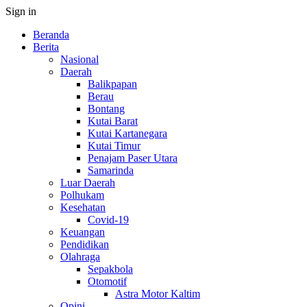
Sign in
Beranda
Berita
Nasional
Daerah
Balikpapan
Berau
Bontang
Kutai Barat
Kutai Kartanegara
Kutai Timur
Penajam Paser Utara
Samarinda
Luar Daerah
Polhukam
Kesehatan
Covid-19
Keuangan
Pendidikan
Olahraga
Sepakbola
Otomotif
Astra Motor Kaltim
Opini