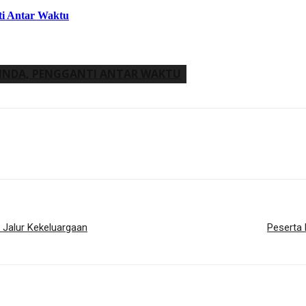
ti Antar Waktu
INDA, PENGGANTI ANTAR WAKTU
 Jalur Kekeluargaan
Peserta 