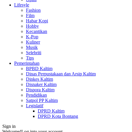
Lifesyle
Fashion
Film
Habar Kopi
Hobby
Kecantikan
K-Pop
Kuliner
Musik
Selebriti
Tips
Pemerintahan
BPBD Kaltim
Dinas Perpustakaan dan Arsip Kaltim
Dinkes Kaltim
Disnaker Kaltim
Dispora Kaltim
Pendidikan
Satpol PP Kaltim
Legislatif
DPRD Kaltim
DPRD Kota Bontang
Sign in
Welcome!
Log into your account