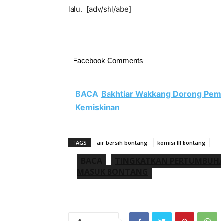
lalu. [adv/shl/abe]
Facebook Comments
BACA
Bakhtiar Wakkang Dorong Pem
Kemiskinan
TAGS
air bersih bontang
komisi III bontang
BACA
TINGKATKAN PERTUMBUHA
MASUK BONTANG