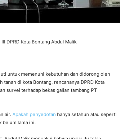
i III DPRD Kota Bontang Abdul Malik
juti untuk memenuhi kebutuhan dan didorong oleh
wah tanah di kota Bontang, rencananya DPRD Kota
kan survei terhadap bekas galian tambang PT
n air.
Apakah penyedotan
hanya setahun atau seperti
k belum lama ini.
t, Abdul Malik mengakui bahwa upaya itu telah