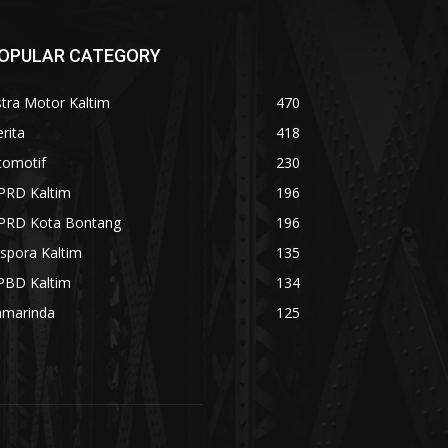
OPULAR CATEGORY
tra Motor Kaltim
470
rita
418
tomotif
230
PRD Kaltim
196
PRD Kota Bontang
196
spora Kaltim
135
PBD Kaltim
134
amarinda
125