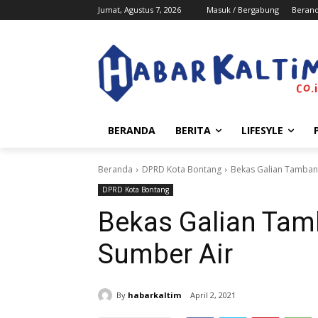
Jumat, Agustus 7, 2026
Masuk / Bergabung
Beran
BERANDA
BERITA
LIFESYLE
Beranda
DPRD Kota Bontang
Bekas Galian Tamban
DPRD Kota Bontang
Bekas Galian Tam
Sumber Air
By
habarkaltim
April 2, 2021