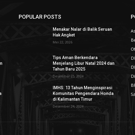
POPULAR POSTS
P
n
Menakar Nalar di Balik Seruan
As
Hak Angket
Be
Mei 22, 2026
O
D
Tips Aman Berkendara
an
Menjelang Libur Natal 2024 dan
D
Tahun Baru 2025
Di
Desember 25, 2024
B
i
IMHS: 13 Tahun Menginspirasi
a
Komunitas Pengendara Honda
S
di Kalimantan Timur
Desember 24, 2024