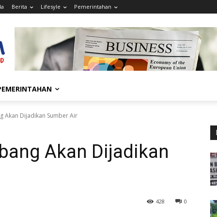
da
Berita
Lifesyle
Pemerintahan
PEMERINTAHAN
g Akan Dijadikan Sumber Air
bang Akan Dijadikan
428
0