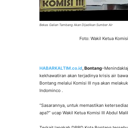
Bekas Galian Tambang Akan Dijadikan Sumber Air
Foto: Wakil Ketua Komis
HABARKALTIM.co.id
, Bontang
–Menindakla
kekhawatiran akan terjadinya krisis air ba
Bontang melalui Komisi III nya akan melaku
Indominco .
“Sasarannya, untuk memastikan ketersediaa
apa?” ucap Wakil Ketua Komisi III Abdul Mali
Terkait langkah DPRD Kota Bontang tersebu