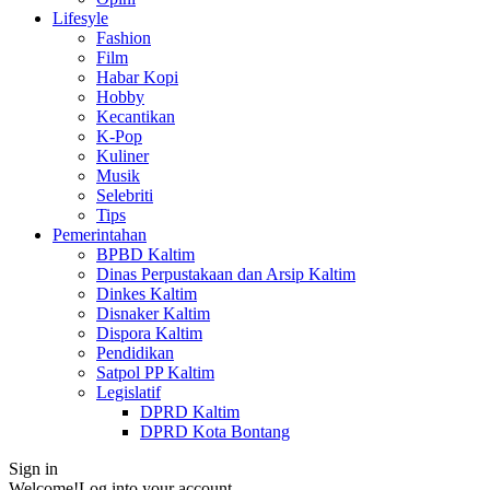
Lifesyle
Fashion
Film
Habar Kopi
Hobby
Kecantikan
K-Pop
Kuliner
Musik
Selebriti
Tips
Pemerintahan
BPBD Kaltim
Dinas Perpustakaan dan Arsip Kaltim
Dinkes Kaltim
Disnaker Kaltim
Dispora Kaltim
Pendidikan
Satpol PP Kaltim
Legislatif
DPRD Kaltim
DPRD Kota Bontang
Sign in
Welcome!
Log into your account