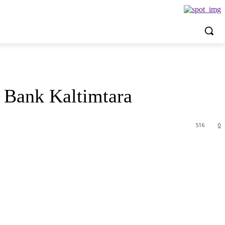
 Bank Kaltimtara
516
0