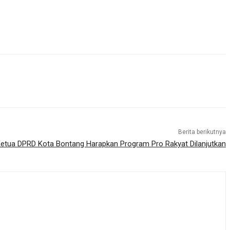
Berita berikutnya
etua DPRD Kota Bontang Harapkan Program Pro Rakyat Dilanjutkan