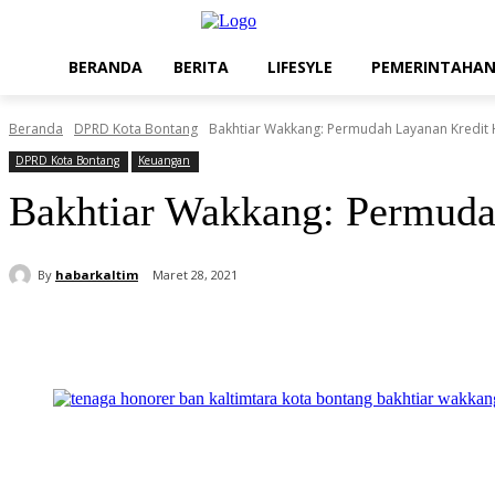
BERANDA
BERITA
LIFESYLE
PEMERINTAHA
Beranda
DPRD Kota Bontang
Bakhtiar Wakkang: Permudah Layanan Kredit 
DPRD Kota Bontang
Keuangan
Bakhtiar Wakkang: Permuda
By
habarkaltim
Maret 28, 2021
Share