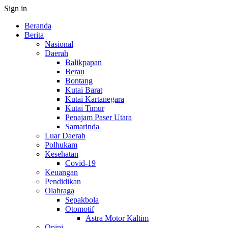
Sign in
Beranda
Berita
Nasional
Daerah
Balikpapan
Berau
Bontang
Kutai Barat
Kutai Kartanegara
Kutai Timur
Penajam Paser Utara
Samarinda
Luar Daerah
Polhukam
Kesehatan
Covid-19
Keuangan
Pendidikan
Olahraga
Sepakbola
Otomotif
Astra Motor Kaltim
Opini