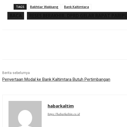
TAGS
Bakhtiar Wakkang
Bank Kaltimtara
BACA
RESES BERAKHIR, DPRD GELAR RAPAT PARIP
Share
Berita sebelumya
Penyertaan Modal ke Bank Kaltimtara Butuh Pertimbangan
habarkaltim
https://habarkaltim.co.id