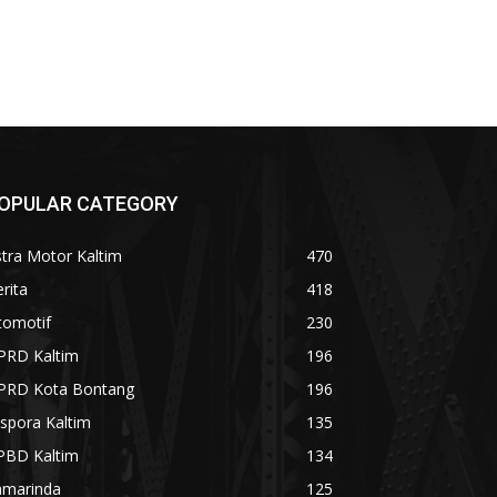
OPULAR CATEGORY
tra Motor Kaltim
470
rita
418
tomotif
230
PRD Kaltim
196
PRD Kota Bontang
196
spora Kaltim
135
PBD Kaltim
134
amarinda
125