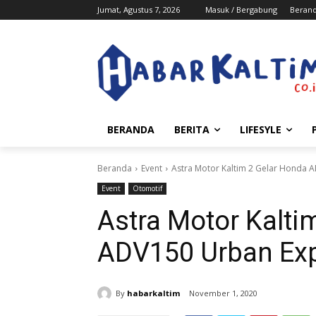
Jumat, Agustus 7, 2026
Masuk / Bergabung
Beran
BERANDA
BERITA
LIFESYLE
Beranda
Event
Astra Motor Kaltim 2 Gelar Honda 
Event
Otomotif
Astra Motor Kalti
ADV150 Urban Exp
By
habarkaltim
November 1, 2020