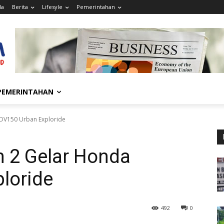
da
Berita
Lifesyle
Pemerintahan
PEMERINTAHAN
ADV150 Urban Exploride
m 2 Gelar Honda
loride
492
0