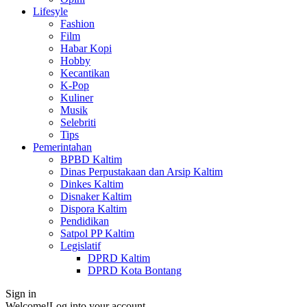
Lifesyle
Fashion
Film
Habar Kopi
Hobby
Kecantikan
K-Pop
Kuliner
Musik
Selebriti
Tips
Pemerintahan
BPBD Kaltim
Dinas Perpustakaan dan Arsip Kaltim
Dinkes Kaltim
Disnaker Kaltim
Dispora Kaltim
Pendidikan
Satpol PP Kaltim
Legislatif
DPRD Kaltim
DPRD Kota Bontang
Sign in
Welcome!
Log into your account