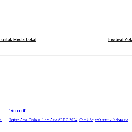
i untuk Media Lokal
Festival Vok
Otomotif
n
Herjun Atna Firdaus Juara Asia ARRC 2024, Cetak Sejarah untuk Indonesia