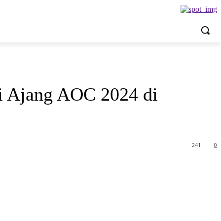
i Ajang AOC 2024 di
241
0