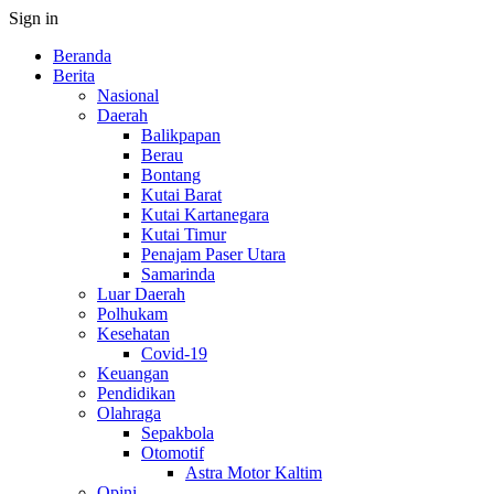
Sign in
Beranda
Berita
Nasional
Daerah
Balikpapan
Berau
Bontang
Kutai Barat
Kutai Kartanegara
Kutai Timur
Penajam Paser Utara
Samarinda
Luar Daerah
Polhukam
Kesehatan
Covid-19
Keuangan
Pendidikan
Olahraga
Sepakbola
Otomotif
Astra Motor Kaltim
Opini