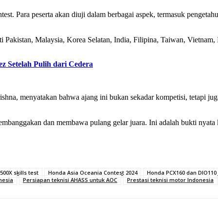
st. Para peserta akan diuji dalam berbagai aspek, termasuk pengetahu
rti Pakistan, Malaysia, Korea Selatan, India, Filipina, Taiwan, Vietna
z Setelah Pulih dari Cedera
na, menyatakan bahwa ajang ini bukan sekadar kompetisi, tetapi juga 
embanggakan dan membawa pulang gelar juara. Ini adalah bukti nyat
00X skills test
Honda Asia Oceania Contest 2024
Honda PCX160 dan DIO110
nesia
Persiapan teknisi AHASS untuk AOC
Prestasi teknisi motor Indonesia