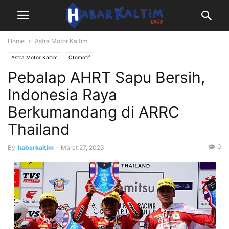
Home
Astra Motor Kaltim
Astra Motor Kaltim
Otomotif
Pebalap AHRT Sapu Bersih,
Indonesia Raya
Berkumandang di ARRC
Thailand
0
By
habarkaltim
-
Maret 27, 2023