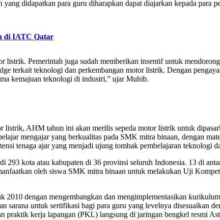
n yang didapatkan para guru diharapkan dapat diajarkan kepada para p
h di IATC Qatar
 listrik. Pemerintah juga sudah memberikan insentif untuk mendorong 
 terkait teknologi dan perkembangan motor listrik. Dengan pengaya
a kemajuan teknologi di industri,” ujar Muhib.
listrik, AHM tahun ini akan merilis sepeda motor listrik untuk dipasa
ajar mengajar yang berkualitas pada SMK mitra binaan, dengan mater
tensi tenaga ajar yang menjadi ujung tombak pembelajaran teknologi
di 293 kota atau kabupaten di 36 provinsi seluruh Indonesia. 13 di 
manfaatkan oleh siswa SMK mitra binaan untuk melakukan Uji Kompeten
jak 2010 dengan mengembangkan dan mengimplementasikan kurikulum
 sarana untuk sertifikasi bagi para guru yang levelnya disesuaikan
an praktik kerja lapangan (PKL) langsung di jaringan bengkel resmi As