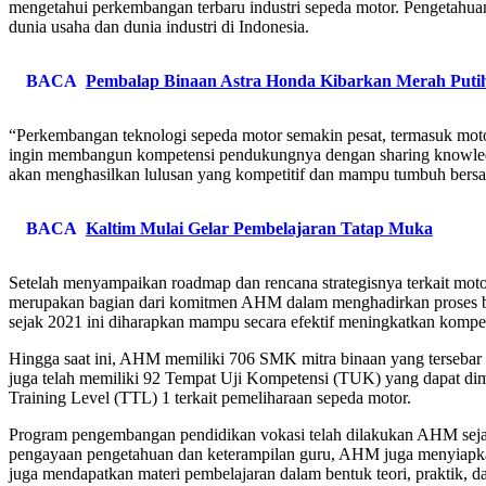
mengetahui perkembangan terbaru industri sepeda motor. Pengetahua
dunia usaha dan dunia industri di Indonesia.
BACA
Pembalap Binaan Astra Honda Kibarkan Merah Puti
“Perkembangan teknologi sepeda motor semakin pesat, termasuk motor
ingin membangun kompetensi pendukungnya dengan sharing knowledge
akan menghasilkan lulusan yang kompetitif dan mampu tumbuh bersam
BACA
Kaltim Mulai Gelar Pembelajaran Tatap Muka
Setelah menyampaikan roadmap dan rencana strategisnya terkait motor 
merupakan bagian dari komitmen AHM dalam menghadirkan proses bel
sejak 2021 ini diharapkan mampu secara efektif meningkatkan kompe
Hingga saat ini, AHM memiliki 706 SMK mitra binaan yang tersebar 
juga telah memiliki 92 Tempat Uji Kompetensi (TUK) yang dapat di
Training Level (TTL) 1 terkait pemeliharaan sepeda motor.
Program pengembangan pendidikan vokasi telah dilakukan AHM se
pengayaan pengetahuan dan keterampilan guru, AHM juga menyiapkan
juga mendapatkan materi pembelajaran dalam bentuk teori, praktik, d