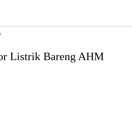
N
M
or Listrik Bareng AHM