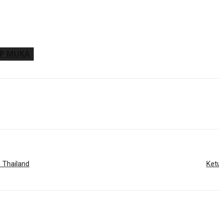
AP MUKA
 Thailand
Ket