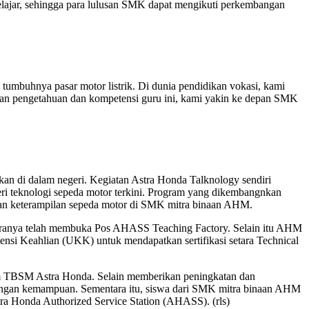
elajar, sehingga para lulusan SMK dapat mengikuti perkembangan
tumbuhnya pasar motor listrik. Di dunia pendidikan vokasi, kami
an pengetahuan dan kompetensi guru ini, kami yakin ke depan SMK
rkan di dalam negeri. Kegiatan Astra Honda Talknology sendiri
i teknologi sepeda motor terkini. Program yang dikembangnkan
 dan keterampilan sepeda motor di SMK mitra binaan AHM.
antaranya telah membuka Pos AHASS Teaching Factory. Selain itu AHM
si Keahlian (UKK) untuk mendapatkan sertifikasi setara Technical
 TBSM Astra Honda. Selain memberikan peningkatan dan
 dengan kemampuan. Sementara itu, siswa dari SMK mitra binaan AHM
tra Honda Authorized Service Station (AHASS). (rls)