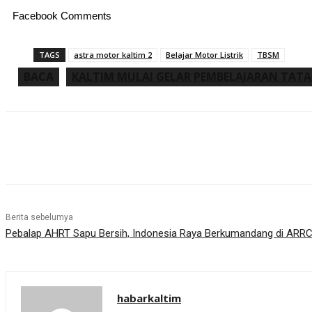
Facebook Comments
TAGS
astra motor kaltim 2
Belajar Motor Listrik
TBSM
BACA
KALTIM MULAI GELAR PEMBELAJARAN TAT
Share
Berita sebelumya
Pebalap AHRT Sapu Bersih, Indonesia Raya Berkumandang di ARRC
habarkaltim