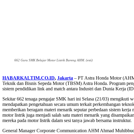
662 Guru SMK Belajar Motor Listrik Bareng AHM. (esti)
HABARKALTIM.CO.ID
,
Jakarta
– PT Astra Honda Motor (AHM) 
Teknik dan Bisnis Sepeda Motor (TBSM) Astra Honda. Program pengay
sistem pendidikan link and match antara Industri dan Dunia Kerja (
Sekitar 662 tenaga pengajar SMK hari ini Selasa (21/03) mengikuti 
mendapatkan pengetahuan secara umum terkait perkembangan teknolog
memberikan beragam materi menarik seputar perbedaan sistem kerja mot
motor listrik juga menjadi salah satu materi menarik yang disampaika
mereka pada motor listrik dalam sesi tanya jawab bersama instruktur.
General Manager Corporate Communication AHM Ahmad Muhibbuddin men