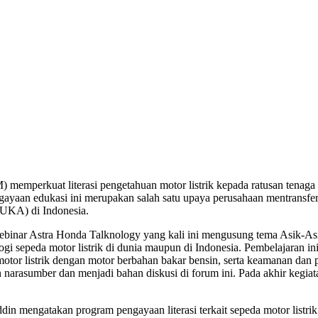
memperkuat literasi pengetahuan motor listrik kepada ratusan tenag
aan edukasi ini merupakan salah satu upaya perusahaan mentransfer 
IDUKA) di Indonesia.
webinar Astra Honda Talknology yang kali ini mengusung tema Asik-Asi
i sepeda motor listrik di dunia maupun di Indonesia. Pembelajaran i
or listrik dengan motor berbahan bakar bensin, serta keamanan dan per
n narasumber dan menjadi bahan diskusi di forum ini. Pada akhir kegiat
gatakan program pengayaan literasi terkait sepeda motor listrik in