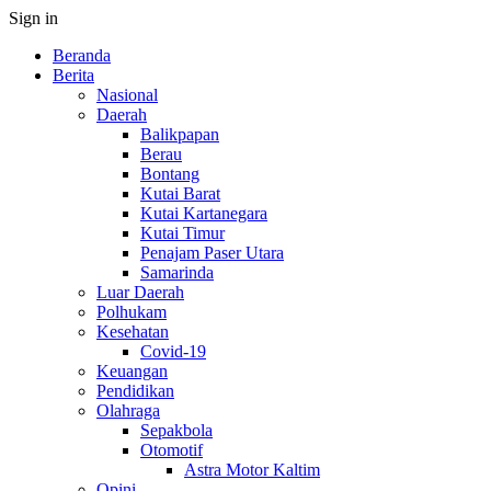
Sign in
Beranda
Berita
Nasional
Daerah
Balikpapan
Berau
Bontang
Kutai Barat
Kutai Kartanegara
Kutai Timur
Penajam Paser Utara
Samarinda
Luar Daerah
Polhukam
Kesehatan
Covid-19
Keuangan
Pendidikan
Olahraga
Sepakbola
Otomotif
Astra Motor Kaltim
Opini