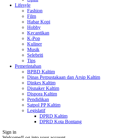
Lifesyle
Fashion
Film
Habar Kopi
Hobby
Kecantikan
K-Pop
Kuliner
Musik
Selebriti
Tips
Pemerintahan
BPBD Kaltim
Dinas Perpustakaan dan Arsip Kaltim
Dinkes Kaltim
Disnaker Kaltim
Dispora Kaltim
Pendidikan
Satpol PP Kaltim
Legislatif
DPRD Kaltim
DPRD Kota Bontang
Sign in
Welcome!
Log into your account