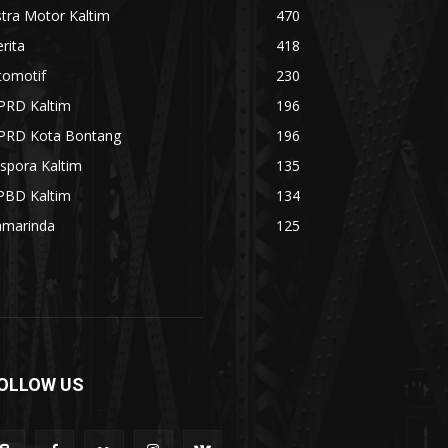
tra Motor Kaltim
470
rita
418
tomotif
230
PRD Kaltim
196
PRD Kota Bontang
196
spora Kaltim
135
PBD Kaltim
134
amarinda
125
OLLOW US