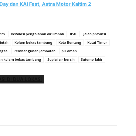
Day dan KAI Fest, Astra Motor Kaltim 2
tim
Instalasi pengolahan air limbah
IPAL
Jalan provinsi
intah
Kolam bekas tambang
Kota Bontang
Kutai Timur
angsa
Pembangunan jembatan
pH aman
an kolam bekas tambang
Suplai air bersih
Sutomo Jabir
SI DI DUA LOKASI