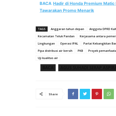
BACA
Hadir di Honda Premium Matic 
Tawarakan Promo Menarik
TAGS
Anggaran tahun depan
Anggota DPRD Kal
Kecamatan Teluk Pandan
Kerjasama antara pemer
Lingkungan
Operasi IPAL
Partai Kebangkitan B
Pipa distribusi air bersih
PKB
Proyek pemanfaat
Uji kualitas air
BACA
AGUS SUHADI SERAP ASPIRA
Share