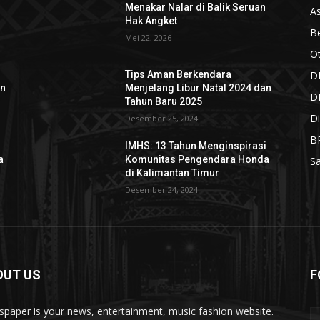
n
Menakar Nalar di Balik Seruan
As
Hak Angket
Be
Mei 22, 2026
O
D
Tips Aman Berkendara
an
Menjelang Libur Natal 2024 dan
D
Tahun Baru 2025
Di
Desember 25, 2024
B
i
IMHS: 13 Tahun Menginspirasi
a
Komunitas Pengendara Honda
S
di Kalimantan Timur
Desember 24, 2024
OUT US
F
paper is your news, entertainment, music fashion website.