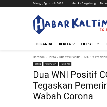
Minggu, Agustus 9, 2026
Masuk / Bergabung
Bera
BERANDA
BERITA
LIFESYLE
Beranda
Berita
Dua WNI Positif COVID-19, Presid
Berita
Kesehatan
Nasional
Dua WNI Positif C
Tegaskan Pemerin
Wabah Corona