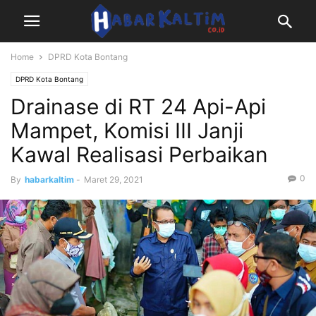
Home
DPRD Kota Bontang
DPRD Kota Bontang
Drainase di RT 24 Api-Api
Mampet, Komisi III Janji
Kawal Realisasi Perbaikan
0
By
habarkaltim
-
Maret 29, 2021