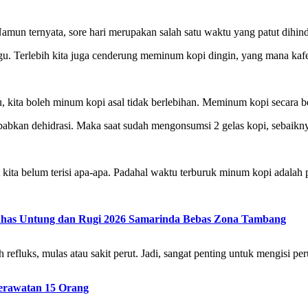
Namun ternyata, sore hari merupakan salah satu waktu yang patut dihind
. Terlebih kita juga cenderung meminum kopi dingin, yang mana kafein
, kita boleh minum kopi asal tidak berlebihan. Meminum kopi secara 
nyebabkan dehidrasi. Maka saat sudah mengonsumsi 2 gelas kopi, sebaik
ut kita belum terisi apa-apa. Padahal waktu terburuk minum kopi adala
 Bahas Untung dan Rugi 2026 Samarinda Bebas Zona Tambang
fluks, mulas atau sakit perut. Jadi, sangat penting untuk mengisi pe
Perawatan 15 Orang