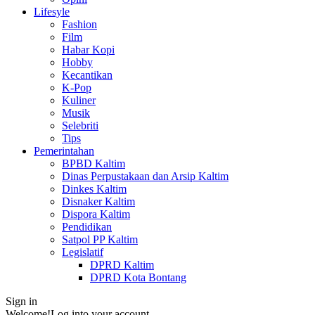
Lifesyle
Fashion
Film
Habar Kopi
Hobby
Kecantikan
K-Pop
Kuliner
Musik
Selebriti
Tips
Pemerintahan
BPBD Kaltim
Dinas Perpustakaan dan Arsip Kaltim
Dinkes Kaltim
Disnaker Kaltim
Dispora Kaltim
Pendidikan
Satpol PP Kaltim
Legislatif
DPRD Kaltim
DPRD Kota Bontang
Sign in
Welcome!
Log into your account