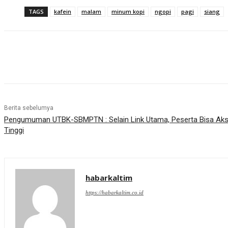
TAGS
kafein
malam
minum kopi
ngopi
pagi
siang
Share
Berita sebelumya
Pengumuman UTBK-SBMPTN : Selain Link Utama, Peserta Bisa Aks
Tinggi
habarkaltim
https://habarkaltim.co.id