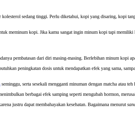
olesterol sedang tinggi. Perlu diketahui, kopi yang disaring, kopi tanpa
tuk meminum kopi. Jika kamu sangat ingin minum kopi tapi memiliki kol
danya pembatasan dari diri masing-masing. Berlebihan minum kopi apa
butuhkan peningkatan dosis untuk mendapatkan efek yang sama, sampai
m
seminggu, serta sesekali mengganti minuman dengan matcha atau teh 
menimbulkan berbagai efek samping seperti mengubah hormon, merusak 
i karena justru dapat membahayakan kesehatan. Bagaimana menurut
san