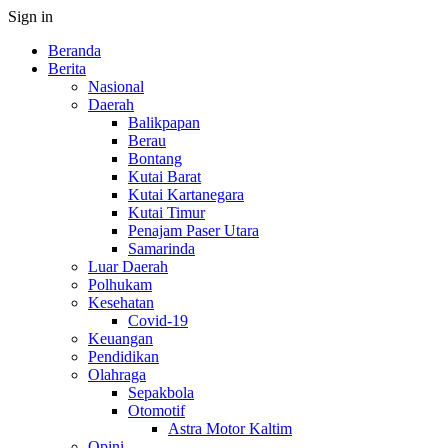
Sign in
Beranda
Berita
Nasional
Daerah
Balikpapan
Berau
Bontang
Kutai Barat
Kutai Kartanegara
Kutai Timur
Penajam Paser Utara
Samarinda
Luar Daerah
Polhukam
Kesehatan
Covid-19
Keuangan
Pendidikan
Olahraga
Sepakbola
Otomotif
Astra Motor Kaltim
Opini