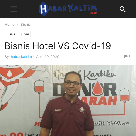
Home
Bisnis
Bisnis
Opini
Bisnis Hotel VS Covid-19
0
By
habarkaltim
-
April 19, 2020