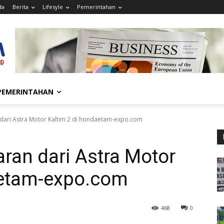
da
Berita
Lifesyle
Pemerintahan
PEMERINTAHAN
dari Astra Motor Kaltim 2 di hondaetam-expo.com
ran dari Astra Motor
aetam-expo.com
468
0