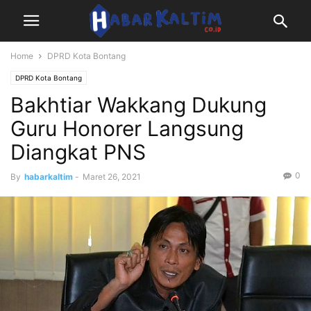
Home
DPRD Kota Bontang
DPRD Kota Bontang
Bakhtiar Wakkang Dukung
Guru Honorer Langsung
Diangkat PNS
0
By
habarkaltim
-
Maret 26, 2021