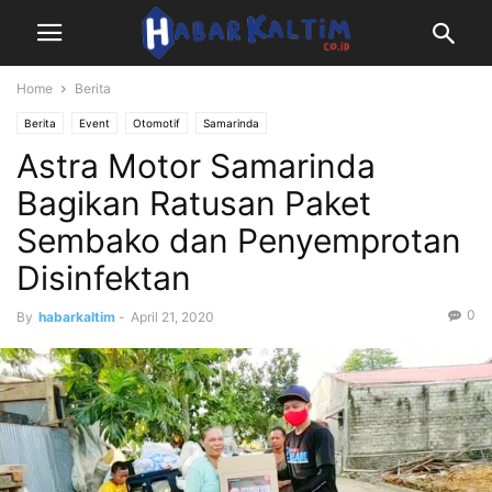
Home
Berita
Berita
Event
Otomotif
Samarinda
Astra Motor Samarinda
Bagikan Ratusan Paket
Sembako dan Penyemprotan
Disinfektan
0
By
habarkaltim
-
April 21, 2020