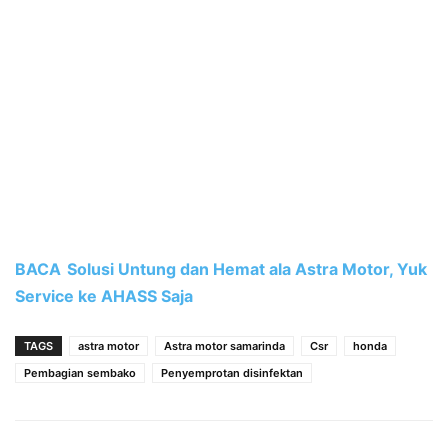
BACA
Solusi Untung dan Hemat ala Astra Motor, Yuk
Service ke AHASS Saja
TAGS
astra motor
Astra motor samarinda
Csr
honda
Pembagian sembako
Penyemprotan disinfektan