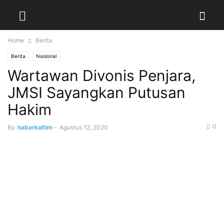
Home
Berita
Berita
Nasional
Wartawan Divonis Penjara,
JMSI Sayangkan Putusan
Hakim
0
By
habarkaltim
-
Agustus 12, 2020