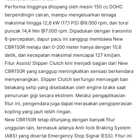
Performa tingginya ditopang oleh mesin 150 cc DOHC
berpendingin cairan, mampu mengeluarkan tenaga
maksimal hingga 12,6 kW (17,1 PS) @9.000 rpm, dan torsi
puncak 14,4 Nm @7.000 rpm. Dipadukan dengan transmisi
6-percepatan, dapur pacu ini sanggup membawa New
CBR150R melaju dari 0-200 meter hanya dengan 10,6
detik, dan kecepatan maksimal mencapai 127 km/jam.
Fitur Assist/ Slipper Clutch kini menjadi bagian dari New
CBR150R yang sanggup meningkatkan sensasi berkendara
menyenangkan. Slipper Clutch berfungsi mencegah ban
belakang selip yang disebabkan oleh engine brake saat
penurunan gigi secara ekstrem. Melalui pengaplikasian
fitur ini, pengendara juga dapat merasakan pengoperasian
kopling yang jauh lebih ringan.
New CBR150R tetap ditunjang dengan banyak fitur
unggulan lain, termasuk adanya Anti-lock Braking System
(ABS) yang disertai Emergency Stop Signal (ESS). Fitur ini