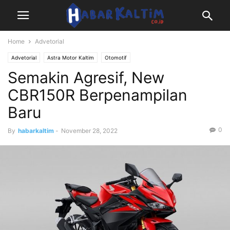
Home
Advetorial
Advetorial
Astra Motor Kaltim
Otomotif
Semakin Agresif, New
CBR150R Berpenampilan
Baru
0
By
habarkaltim
-
November 28, 2022