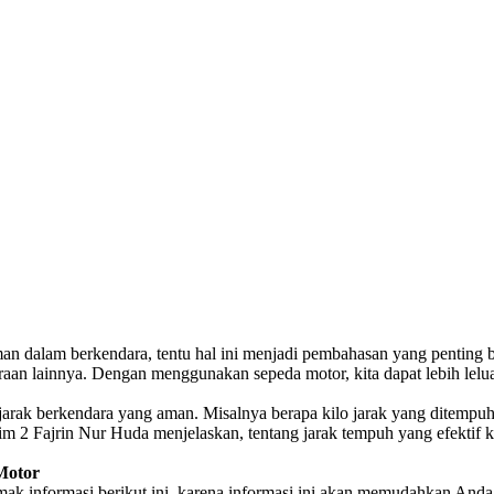
man dalam berkendara, tentu hal ini menjadi pembahasan yang penting 
aan lainnya. Dengan menggunakan sepeda motor, kita dapat lebih lelua
jarak berkendara yang aman. Misalnya berapa kilo jarak yang ditempuh
tim 2 Fajrin Nur Huda menjelaskan, tentang jarak tempuh yang efektif
Motor
ak informasi berikut ini, karena informasi ini akan memudahkan And