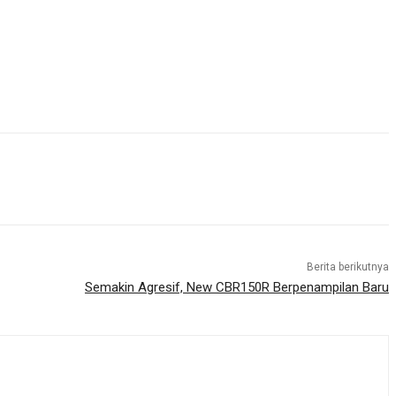
Berita berikutnya
Semakin Agresif, New CBR150R Berpenampilan Baru