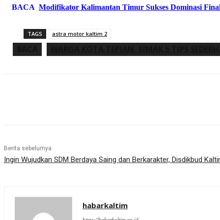
BACA
Modifikator Kalimantan Timur Sukses Dominasi Final
TAGS
astra motor kaltim 2
BACA
WARGA KOTA TEPIAN, SIMAK 5 TIPS SEDER
Share
Berita sebelumya
Ingin Wujudkan SDM Berdaya Saing dan Berkarakter, Disdikbud Ka
habarkaltim
https://habarkaltim.co.id