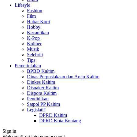
Lifesyle
Fashion
Film
Habar Kopi
Hobby
Kecantikan
K-Pop
Kuliner
Musik
Selebriti
Tips
Pemerintahan
BPBD Kaltim
Dinas Perpustakaan dan Arsip Kaltim
Dinkes Kaltim
Disnaker Kaltim
Dispora Kaltim
Pendidikan
Satpol PP Kaltim
Legislatif
DPRD Kaltim
DPRD Kota Bontang
Sign in
Welcome!
Log into your account