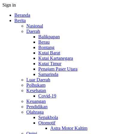
Sign in
Beranda
Berita
Nasional
Daerah
Balikpapan
Berau
Bontang
Kutai Barat
Kutai Kartanegara
Kutai Timur
Penajam Paser Utara
Samarinda
Luar Daerah
Polhukam
Kesehatan
Covid-19
Keuangan
Pendidikan
Olahraga
Sepakbola
Otomotif
Astra Motor Kaltim
Opini