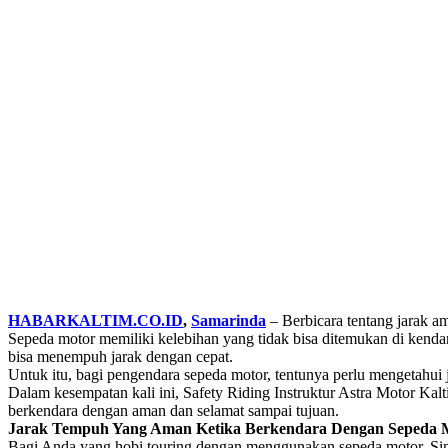
HABARKALTIM.CO.ID
,
Samarinda
– Berbicara tentang jarak a
Sepeda motor memiliki kelebihan yang tidak bisa ditemukan di kendar
bisa menempuh jarak dengan cepat.
Untuk itu, bagi pengendara sepeda motor, tentunya perlu mengetahui 
Dalam kesempatan kali ini, Safety Riding Instruktur Astra Motor Kal
berkendara dengan aman dan selamat sampai tujuan.
Jarak Tempuh Yang Aman Ketika Berkendara Dengan Sepeda 
Bagi Anda yang hobi touring dengan menggunakan sepeda motor. Sim