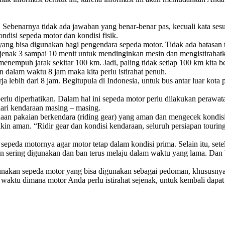
. Sebenarnya tidak ada jawaban yang benar-benar pas, kecuali kata ses
ndisi sepeda motor dan kondisi fisik.
yang bisa digunakan bagi pengendara sepeda motor. Tidak ada batasan 
sejenak 3 sampai 10 menit untuk mendinginkan mesin dan mengistirahat
nempuh jarak sekitar 100 km. Jadi, paling tidak setiap 100 km kita ber
an dalam waktu 8 jam maka kita perlu istirahat penuh.
rja lebih dari 8 jam. Begitupula di Indonesia, untuk bus antar luar kota
perlu diperhatikan. Dalam hal ini sepeda motor perlu dilakukan perawat
dari kendaraan masing – masing.
n pakaian berkendara (riding gear) yang aman dan mengecek kondisi mot
makin aman. “Ridir gear dan kondisi kendaraan, seluruh persiapan tour
sepeda motornya agar motor tetap dalam kondisi prima. Selain itu, setel
n sering digunakan dan ban terus melaju dalam waktu yang lama. Dan
akan sepeda motor yang bisa digunakan sebagai pedoman, khususnya k
u dimana motor Anda perlu istirahat sejenak, untuk kembali dapat ber