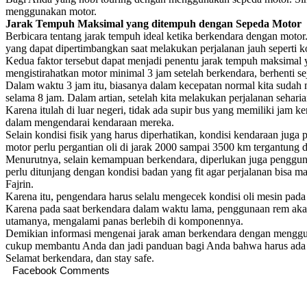
menggunakan motor.
Jarak Tempuh Maksimal yang ditempuh dengan Sepeda Motor
Berbicara tentang jarak tempuh ideal ketika berkendara dengan motor
yang dapat dipertimbangkan saat melakukan perjalanan jauh seperti ko
Kedua faktor tersebut dapat menjadi penentu jarak tempuh maksimal 
mengistirahatkan motor minimal 3 jam setelah berkendara, berhenti 
Dalam waktu 3 jam itu, biasanya dalam kecepatan normal kita sudah me
selama 8 jam. Dalam artian, setelah kita melakukan perjalanan sehari
Karena itulah di luar negeri, tidak ada supir bus yang memiliki jam ke
dalam mengendarai kendaraan mereka.
Selain kondisi fisik yang harus diperhatikan, kondisi kendaraan juga 
motor perlu pergantian oli di jarak 2000 sampai 3500 km tergantung 
Menurutnya, selain kemampuan berkendara, diperlukan juga penggunaa
perlu ditunjang dengan kondisi badan yang fit agar perjalanan bisa 
Fajrin.
Karena itu, pengendara harus selalu mengecek kondisi oli mesin pada 
Karena pada saat berkendara dalam waktu lama, penggunaan rem aka
utamanya, mengalami panas berlebih di komponennya.
Demikian informasi mengenai jarak aman berkendara dengan menggun
cukup membantu Anda dan jadi panduan bagi Anda bahwa harus ada wakt
Selamat berkendara, dan stay safe.
Facebook Comments