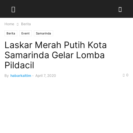
Home
Berita
Berita
Event
Samarinda
Laskar Merah Putih Kota
Samarinda Gelar Lomba
Pildacil
0
By
habarkaltim
-
April 7, 2020