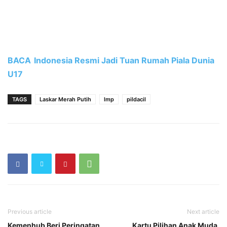
BACA
Indonesia Resmi Jadi Tuan Rumah Piala Dunia
U17
TAGS
Laskar Merah Putih
lmp
pildacil
Previous article
Next article
Kemenhub Beri Peringatan
Kartu Pilihan Anak Muda,