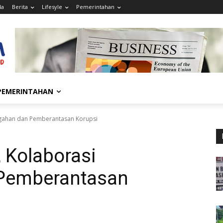
da
Berita
Lifesyle
Pemerintahan
PEMERINTAHAN
egahan dan Pemberantasan Korupsi
 Kolaborasi
Pemberantasan