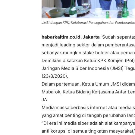
JMSI dengan KPK, Kolaborasi Pencegahan dan Pemberantas
habarkaltim.co.id, Jakarta
–Sudah sepantas
menjadi leading sektor dalam pemberantas
sebanyak mungkin stake holder atau pemang
Demikian dikatakan Ketua KPK Komjen (Pol
Jaringan Media Siber Indonesia (JMSI) Tegu
(23/8/2020).
Dalam pertemuan, Ketua Umum JMSI didam
Mubarok, Ketua Bidang Kerjasama Antar Lem
JA.
Media massa berbasis internet atau media si
yang amat penting di tengah perubahan lan
“Di era ini media siber adalah alat kampany
anti korupsi di semua tingkatan masyarakat,