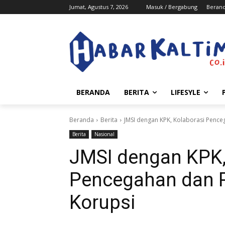
Jumat, Agustus 7, 2026
Masuk / Bergabung
Beran
BERANDA
BERITA
LIFESYLE
Beranda
Berita
JMSI dengan KPK, Kolaborasi Penc
Berita
Nasional
JMSI dengan KPK,
Pencegahan dan 
Korupsi