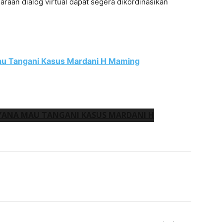
araan dialog virtual dapat segera dikordinasikan
Mau Tangani Kasus Mardani H Maming
AYANA MAU TANGANI KASUS MARDANI H