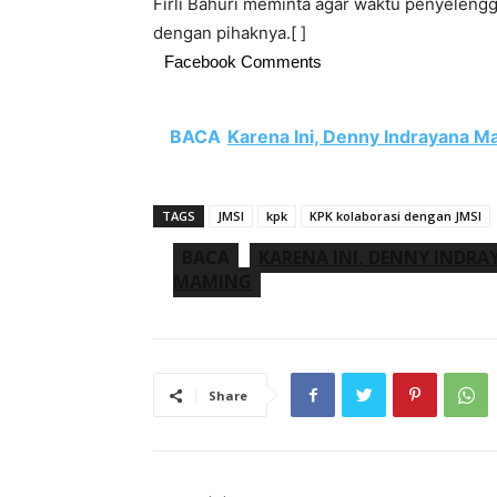
Firli Bahuri meminta agar waktu penyelengg
dengan pihaknya.[ ]
Facebook Comments
BACA
Karena Ini, Denny Indrayana 
TAGS
JMSI
kpk
KPK kolaborasi dengan JMSI
BACA
KARENA INI, DENNY INDR
MAMING
Share