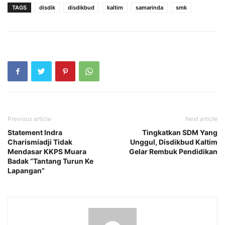
TAGS
disdik
disdikbud
kaltim
samarinda
smk
Previous article
Next article
Statement Indra
Tingkatkan SDM Yang
Charismiadji Tidak
Unggul, Disdikbud Kaltim
Mendasar KKPS Muara
Gelar Rembuk Pendidikan
Badak “Tantang Turun Ke
Lapangan”