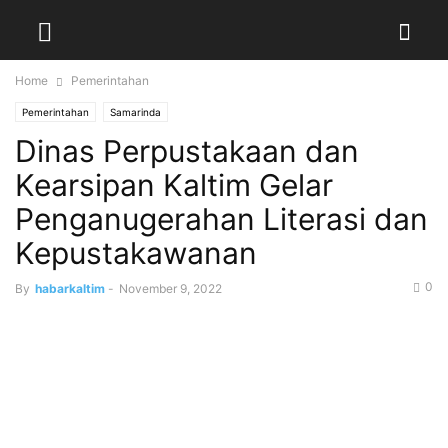
Home
Pemerintahan
Pemerintahan
Samarinda
Dinas Perpustakaan dan
Kearsipan Kaltim Gelar
Penganugerahan Literasi dan
Kepustakawanan
0
By
habarkaltim
-
November 9, 2022