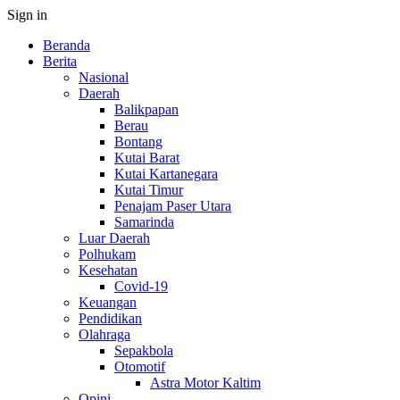
Sign in
Beranda
Berita
Nasional
Daerah
Balikpapan
Berau
Bontang
Kutai Barat
Kutai Kartanegara
Kutai Timur
Penajam Paser Utara
Samarinda
Luar Daerah
Polhukam
Kesehatan
Covid-19
Keuangan
Pendidikan
Olahraga
Sepakbola
Otomotif
Astra Motor Kaltim
Opini