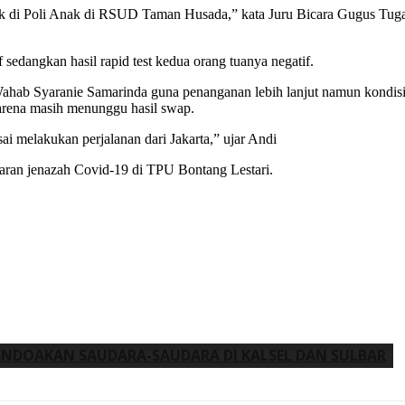
suk di Poli Anak di RSUD Taman Husada,” kata Juru Bicara Gugus Tu
f sedangkan hasil rapid test kedua orang tuanya negatif.
ab Syaranie Samarinda guna penanganan lebih lanjut namun kondisin
arena masih menunggu hasil swap.
i melakukan perjalanan dari Jakarta,” ujar Andi
ran jenazah Covid-19 di TPU Bontang Lestari.
ENDOAKAN SAUDARA-SAUDARA DI KALSEL DAN SULBAR