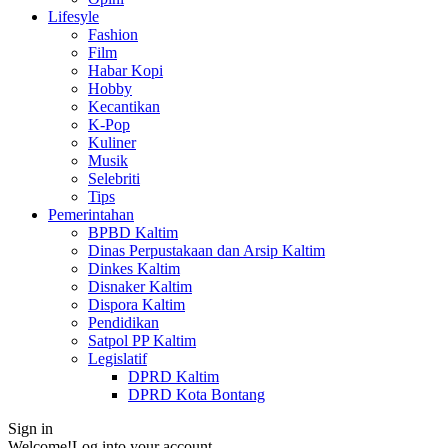
Lifesyle
Fashion
Film
Habar Kopi
Hobby
Kecantikan
K-Pop
Kuliner
Musik
Selebriti
Tips
Pemerintahan
BPBD Kaltim
Dinas Perpustakaan dan Arsip Kaltim
Dinkes Kaltim
Disnaker Kaltim
Dispora Kaltim
Pendidikan
Satpol PP Kaltim
Legislatif
DPRD Kaltim
DPRD Kota Bontang
Sign in
Welcome!
Log into your account