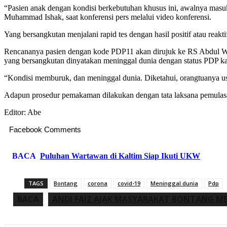
“Pasien anak dengan kondisi berkebutuhan khusus ini, awalnya ma
Muhammad Ishak, saat konferensi pers melalui video konferensi.
Yang bersangkutan menjalani rapid tes dengan hasil positif atau reakti
Rencananya pasien dengan kode PDP11 akan dirujuk ke RS Abdul Wah
yang bersangkutan dinyatakan meninggal dunia dengan status PDP k
“Kondisi memburuk, dan meninggal dunia. Diketahui, orangtuanya usa
Adapun prosedur pemakaman dilakukan dengan tata laksana pemulasa
Editor: Abe
Facebook Comments
BACA
Puluhan Wartawan di Kaltim Siap Ikuti UKW
TAGS
Bontang
corona
covid-19
Meninggal dunia
Pdp
BACA
ANDI FAIZ AJAK MASYARAKAT BONTANG M