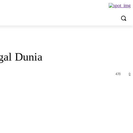
gal Dunia
470
0