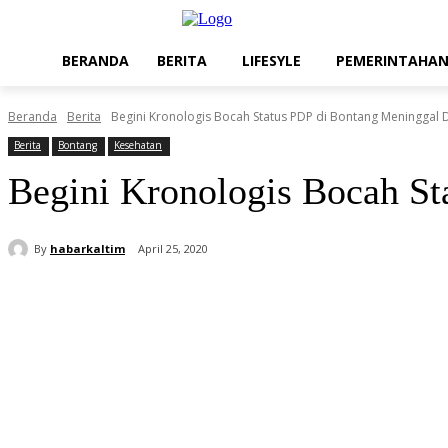
BERANDA
BERITA
LIFESYLE
PEMERINTAHA
Beranda
Berita
Begini Kronologis Bocah Status PDP di Bontang Meninggal 
Berita
Bontang
Kesehatan
Begini Kronologis Bocah St
By
habarkaltim
April 25, 2020
Share