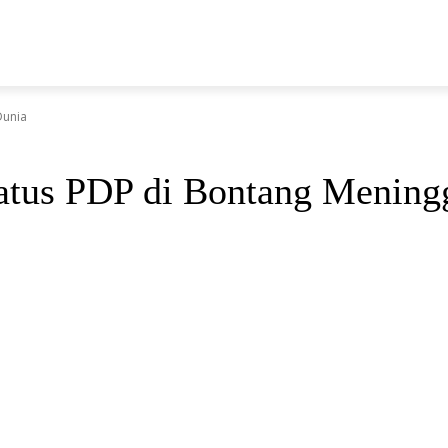
N
Dunia
atus PDP di Bontang Mening