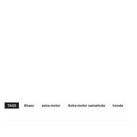
TAGS
Ahass
astra motor
Astra motor samarinda
honda