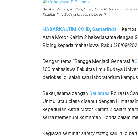
Gerakan Semangat #Cari_Aman, Astra Motor Kaltim 2 bersa
Fakultas Ilmu Budaya Unmul. (foto: esti)
HABARKALTIM.CO.ID
,
Samarinda
– Kembali
Astra Motor Kaltim 2 bekerjasama dengan Sa
Riding kepada mahasiswa, Rabu (28/09/202
Dengan tema “Bangga Menjadi Generasi #
C
100 mahasiswa Fakultas Ilmu Budaya Unive
berlokasi di salah satu laboratorium kampus 
Bekerjasama dengan
Satlantas
Polresta Sam
Unmul atau biasa disebut dengan Himasasin
kepedulian Astra Motor Kaltim 2 dalam me
serta memenuhi komitmen Honda dalam m
Kegiatan seminar
s
afety
r
iding
kali ini dibe