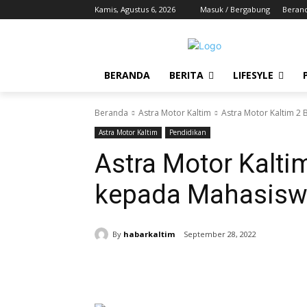
Kamis, Agustus 6, 2026
Masuk / Bergabung
Beran
BERANDA
BERITA
LIFESYLE
Beranda
Astra Motor Kaltim
Astra Motor Kaltim 2
Astra Motor Kaltim
Pendidikan
Astra Motor Kalti
kepada Mahasisw
By
habarkaltim
September 28, 2022
Share