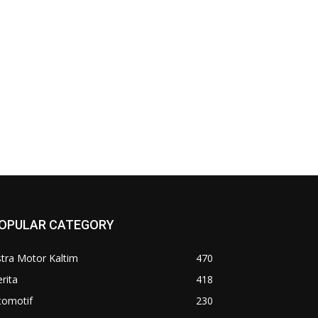
OPULAR CATEGORY
tra Motor Kaltim
470
rita
418
tomotif
230