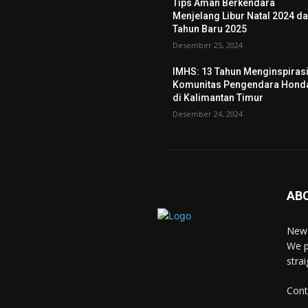
Tips Aman Berkendara
Menjelang Libur Natal 2024 d
Tahun Baru 2025
Desember 25, 2024
IMHS: 13 Tahun Menginspiras
Komunitas Pengendara Hond
di Kalimantan Timur
Desember 24, 2024
AB
News
We p
stra
Cont