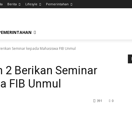
da
Berita
Lifesyle
Pemerintahan
PEMERINTAHAN
 Berikan Seminar kepada Mahasiswa FIB Unmul
m 2 Berikan Seminar
a FIB Unmul
391
0