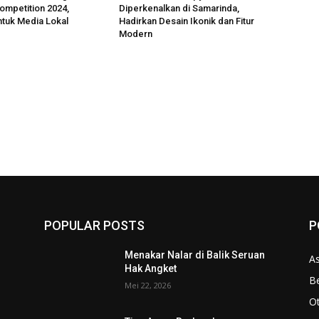
Competition 2024,
Diperkenalkan di Samarinda,
ntuk Media Lokal
Hadirkan Desain Ikonik dan Fitur
Modern
POPULAR POSTS
P
n
Menakar Nalar di Balik Seruan
As
Hak Angket
Be
Mei 22, 2026
O