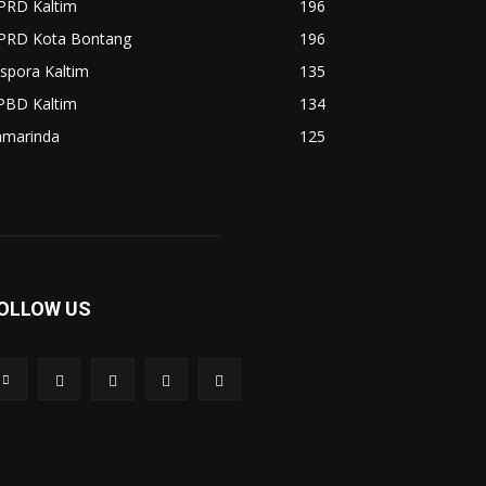
PRD Kaltim
196
PRD Kota Bontang
196
spora Kaltim
135
PBD Kaltim
134
amarinda
125
OLLOW US