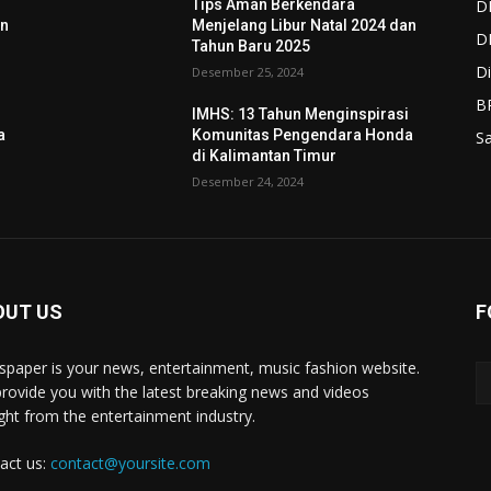
D
Tips Aman Berkendara
an
Menjelang Libur Natal 2024 dan
D
Tahun Baru 2025
Di
Desember 25, 2024
B
i
IMHS: 13 Tahun Menginspirasi
a
Komunitas Pengendara Honda
S
di Kalimantan Timur
Desember 24, 2024
OUT US
F
paper is your news, entertainment, music fashion website.
rovide you with the latest breaking news and videos
ight from the entertainment industry.
act us:
contact@yoursite.com