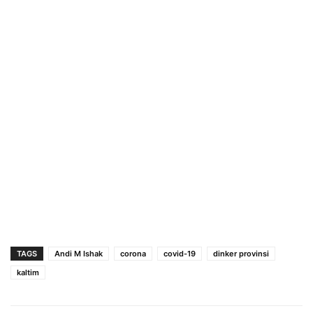
TAGS
Andi M Ishak
corona
covid-19
dinker provinsi
kaltim