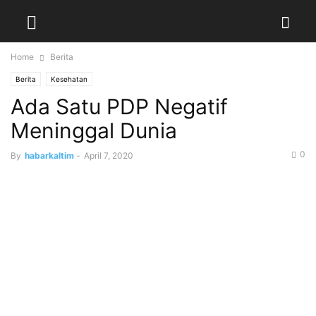
Home
Berita
Berita
Kesehatan
Ada Satu PDP Negatif
Meninggal Dunia
0
By
habarkaltim
-
April 7, 2020