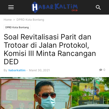
Home
DPRD Kota Bontang
DPRD Kota Bontang
Soal Revitalisasi Parit dan
Trotoar di Jalan Protokol,
Komisi III Minta Rancangan
DED
0
By
habarkaltim
-
Maret 30, 2021