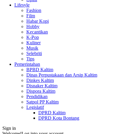
Lifesyle
Fashion
Film
Habar Kopi
Hobby
Kecantikan
K-Pop
Kuliner
Musik
Selebriti
Tips
Pemerintahan
BPBD Kaltim
Dinas Perpustakaan dan Arsip Kaltim
Dinkes Kaltim
Disnaker Kaltim
Dispora Kaltim
Pendidikan
Satpol PP Kaltim
Legislatif
DPRD Kaltim
DPRD Kota Bontang
Sign in
Welcome!
Log into your account