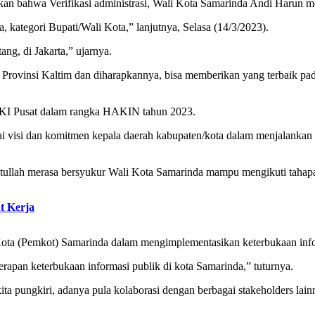
n bahwa Verifikasi administrasi, Wali Kota Samarinda Andi Harun mera
, kategori Bupati/Wali Kota,” lanjutnya, Selasa (14/3/2023).
ng, di Jakarta,” ujarnya.
 Provinsi Kaltim dan diharapkannya, bisa memberikan yang terbaik pa
 KI Pusat dalam rangka HAKIN tahun 2023.
ai visi dan komitmen kepala daerah kabupaten/kota dalam menjalankan
ullah merasa bersyukur Wali Kota Samarinda mampu mengikuti tahapan se
t Kerja
h Kota (Pemkot) Samarinda dalam mengimplementasikan keterbukaan in
apan keterbukaan informasi publik di kota Samarinda,” tuturnya.
a pungkiri, adanya pula kolaborasi dengan berbagai stakeholders lain