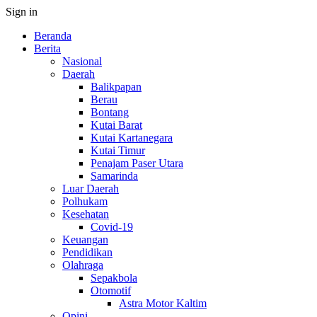
Sign in
Beranda
Berita
Nasional
Daerah
Balikpapan
Berau
Bontang
Kutai Barat
Kutai Kartanegara
Kutai Timur
Penajam Paser Utara
Samarinda
Luar Daerah
Polhukam
Kesehatan
Covid-19
Keuangan
Pendidikan
Olahraga
Sepakbola
Otomotif
Astra Motor Kaltim
Opini