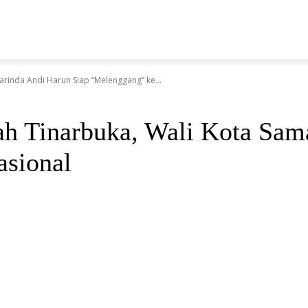
N
arinda Andi Harun Siap “Melenggang” ke...
rah Tinarbuka, Wali Kota Sam
Nasional