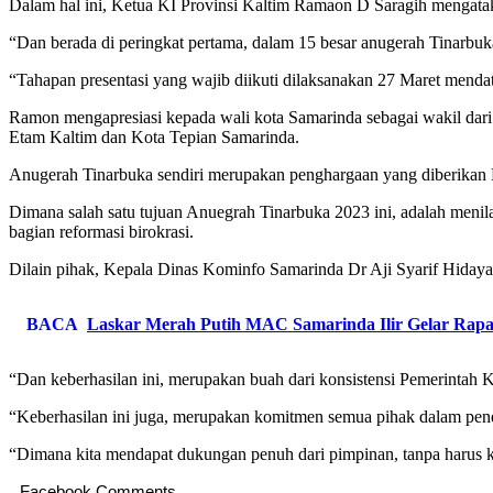
Dalam hal ini, Ketua KI Provinsi Kaltim Ramaon D Saragih mengataka
“Dan berada di peringkat pertama, dalam 15 besar anugerah Tinarbuka
“Tahapan presentasi yang wajib diikuti dilaksanakan 27 Maret mendata
Ramon mengapresiasi kepada wali kota Samarinda sebagai wakil dari
Etam Kaltim dan Kota Tepian Samarinda.
Anugerah Tinarbuka sendiri merupakan penghargaan yang diberikan
Dimana salah satu tujuan Anuegrah Tinarbuka 2023 ini, adalah menil
bagian reformasi birokrasi.
Dilain pihak, Kepala Dinas Kominfo Samarinda Dr Aji Syarif Hidayat
BACA
Laskar Merah Putih MAC Samarinda Ilir Gelar Rapa
“Dan keberhasilan ini, merupakan buah dari konsistensi Pemerinta
“Keberhasilan ini juga, merupakan komitmen semua pihak dalam pener
“Dimana kita mendapat dukungan penuh dari pimpinan, tanpa harus kit
Facebook Comments