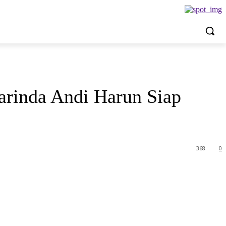
arinda Andi Harun Siap
368
0