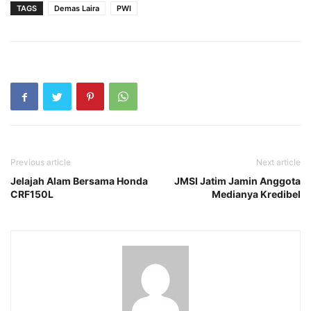
TAGS
Demas Laira
PWI
Previous article
Next article
Jelajah Alam Bersama Honda
JMSI Jatim Jamin Anggota
CRF150L
Medianya Kredibel