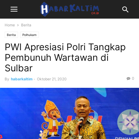
Home
Berita
Berita
Polhukam
PWI Apresiasi Polri Tangkap
Pembunuh Wartawan di
Sulbar
0
By
habarkaltim
-
Oktober 21, 2020