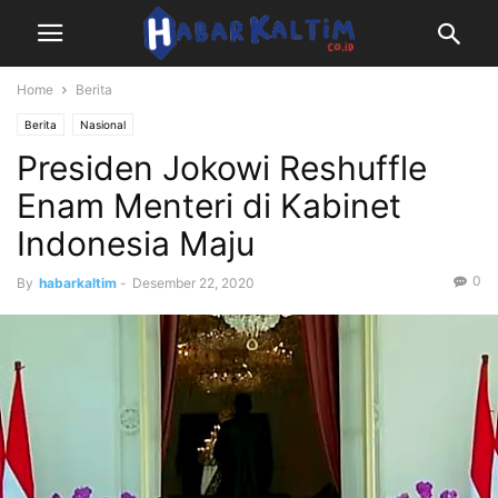
Home
Berita
Berita
Nasional
Presiden Jokowi Reshuffle
Enam Menteri di Kabinet
Indonesia Maju
0
By
habarkaltim
-
Desember 22, 2020