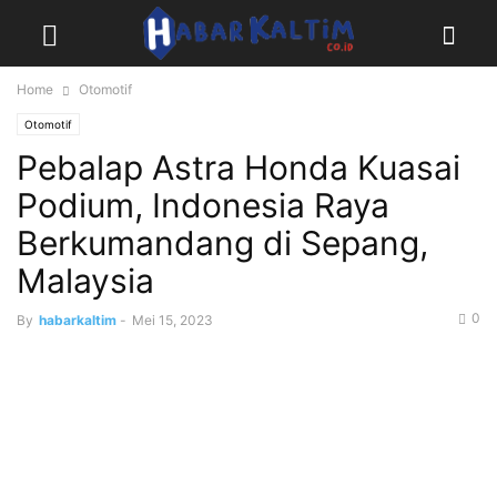
Home
Otomotif
Otomotif
Pebalap Astra Honda Kuasai
Podium, Indonesia Raya
Berkumandang di Sepang,
Malaysia
0
By
habarkaltim
-
Mei 15, 2023