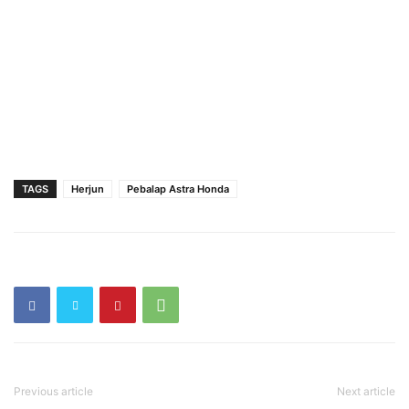
TAGS
Herjun
Pebalap Astra Honda
Previous article
Next article