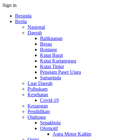
Sign in
Beranda
Berita
Nasional
Daerah
Balikpapan
Berau
Bontang
Kutai Barat
Kutai Kartanegara
Kutai Timur
Penajam Paser Utara
Samarinda
Luar Daerah
Polhukam
Kesehatan
Covid-19
Keuangan
Pendidikan
Olahraga
Sepakbola
Otomotif
Astra Motor Kaltim
Opini