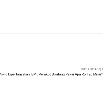
Berita berikutnya
vid Dipertanyakan, BMI: Pemkot Bontang Pakai Apa Rp 120 Miliar?