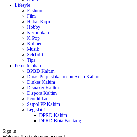
Lifesyle
Fashion
Film
Habar Kopi
Hobby
Kecantikan
K-Pop
Kuliner
Musik
Selebriti
Tips
Pemerintahan
BPBD Kaltim
Dinas Perpustakaan dan Arsip Kaltim
Dinkes Kaltim
Disnaker Kaltim
Dispora Kaltim
Pendidikan
Satpol PP Kaltim
Legislatif
DPRD Kaltim
DPRD Kota Bontang
Sign in
Welcome!
Log into your account