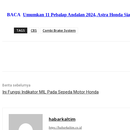
BACA
Umumkan 11 Pebalap Andalan 2024, Astra Honda Siap 
TAGS
CBS
Combi Brake System
Share
Berita sebelumya
Ini Fungsi Indikator MIL Pada Sepeda Motor Honda
habarkaltim
https://habarkaltim.co.id