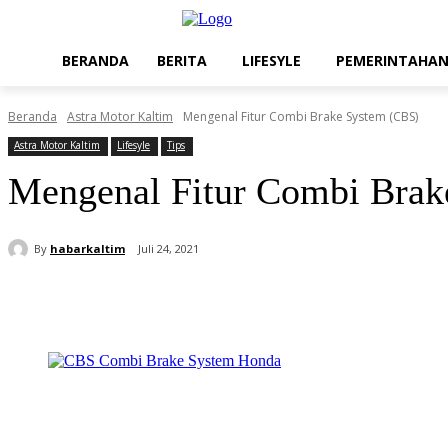
BERANDA
BERITA
LIFESYLE
PEMERINTAHA
Beranda
Astra Motor Kaltim
Mengenal Fitur Combi Brake System (CBS)
Astra Motor Kaltim
Lifesyle
Tips
Mengenal Fitur Combi Brak
By
habarkaltim
Juli 24, 2021
Share