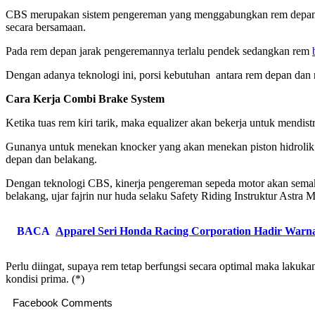
CBS merupakan sistem pengereman yang menggabungkan rem depan da
secara bersamaan.
Pada rem depan jarak pengeremannya terlalu pendek sedangkan rem
Dengan adanya teknologi ini, porsi kebutuhan antara rem depan dan
Cara Kerja Combi Brake System
Ketika tuas rem kiri tarik, maka equalizer akan bekerja untuk mendi
Gunanya untuk menekan knocker yang akan menekan piston hidrolik u
depan dan belakang.
Dengan teknologi CBS, kinerja pengereman sepeda motor akan semakin
belakang, ujar fajrin nur huda selaku Safety Riding Instruktur Astra 
BACA
Apparel Seri Honda Racing Corporation Hadir War
Perlu diingat, supaya rem tetap berfungsi secara optimal maka lakuk
kondisi prima. (*)
Facebook Comments