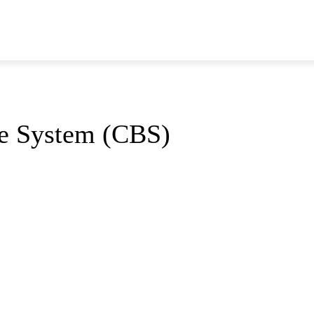
N
e System (CBS)