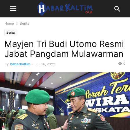
Home
Berita
Berita
Mayjen Tri Budi Utomo Resmi
Jabat Pangdam Mulawarman
0
By
habarkaltim
-
Juli 16, 2022